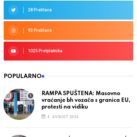
28 Pratilaca
93 Pratilaca
1025 Pretplatnika
POPULARNO
RAMPA SPUŠTENA: Masovno
vraćanje bh vozača s granica EU,
protesti na vidiku
4. AVGUST 2026.