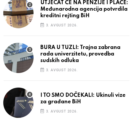
UTJECAT ĆE NA PENZIJE I PLAĆE:
Međunarodna agencija potvrdila
kreditni rejting BiH
3. AVGUST 2026.
BURA U TUZLI: Trajna zabrana
rada univerzitetu, provedba
sudskih odluka
3. AVGUST 2026.
I TO SMO DOČEKALI: Ukinuli vize
za građane BiH
3. AVGUST 2026.