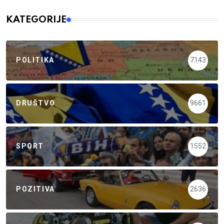
KATEGORIJE
POLITIKA
7143
DRUŠTVO
9661
SPORT
1552
POZITIVA
2636