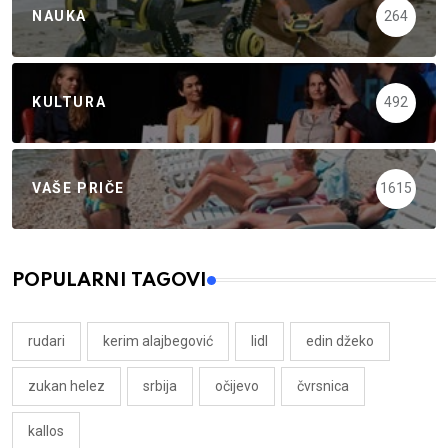
NAUKA
264
KULTURA
492
VAŠE PRIČE
1615
POPULARNI TAGOVI
rudari
kerim alajbegović
lidl
edin džeko
zukan helez
srbija
očijevo
čvrsnica
kallos