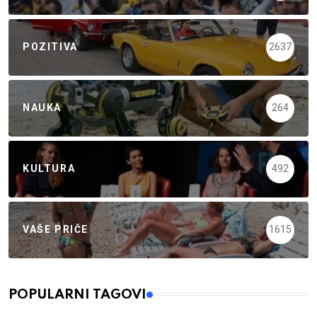
POZITIVA
2637
NAUKA
264
KULTURA
492
VAŠE PRIČE
1615
POPULARNI TAGOVI