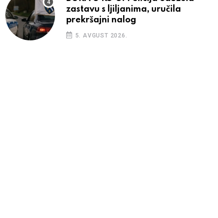
zastavu s ljiljanima, uručila
prekršajni nalog
5. AVGUST 2026.