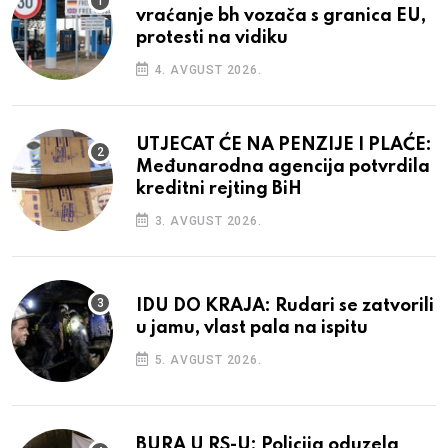
vraćanje bh vozača s granica EU,
protesti na vidiku
4. AVGUST 2026.
UTJECAT ĆE NA PENZIJE I PLAĆE:
Međunarodna agencija potvrdila
kreditni rejting BiH
3. AVGUST 2026.
IDU DO KRAJA: Rudari se zatvorili
u jamu, vlast pala na ispitu
5. AVGUST 2026.
BURA U RS-U: Policija oduzela