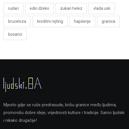
rudari
edin džeko
zukan helez
vlada usk
bruceloza
kreditni rejting
hapšenje
granica
bosanci
Mjesto gdje se ruše predrasude, brišu granice među ljudima,
promovišu dobre ideje, vrijednosti kulture i tradicije. Samo ljudski
i nikako drugačije!