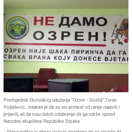
Predsjednik Ekološkog uduženja "Ozren - Gostilj" Zoran
Poljašević, istakao je da su oni protest od ranije najavili i
prijavili, ali da nisu dobili odobrenje da ga održe ispred
Narodne skupštine Republike Srpske.
- Stanovništvo je danas počelo spontano da se okuplja da