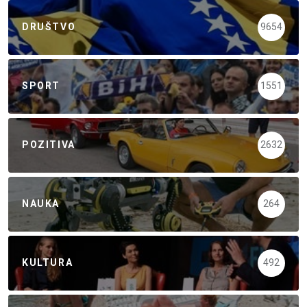
DRUŠTVO
9654
SPORT
1551
POZITIVA
2632
NAUKA
264
KULTURA
492