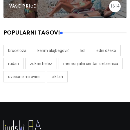
VAŠE PRIČE
1614
POPULARNI TAGOVI
bruceloza
kerim alajbegović
lidl
edin džeko
rudari
zukan helez
memorijalni centar srebrenica
uvećane mirovine
cik bih