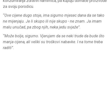
konzumiranja zdravih namirnica, pa kupuju domaće proizvode
za svoju porodicu.
“Ove cijene dugo stoje, ima sigurno mjesec dana da se tako
ne mijenjaju. Je li skupo ili nije skupo - ne znam. Ja imam
malu unučad, pa zbog njih, neka jedu svježe”.
“Može bolje, sigurno. Vjerujem da se neki trude da bude što
manja cijena, ali veliki su troškovi nabavke. I na tome treba
raditi”.