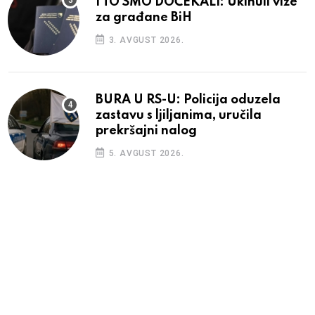
I TO SMO DOČEKALI: Ukinuli vize
za građane BiH
3. AVGUST 2026.
BURA U RS-U: Policija oduzela
zastavu s ljiljanima, uručila
prekršajni nalog
5. AVGUST 2026.