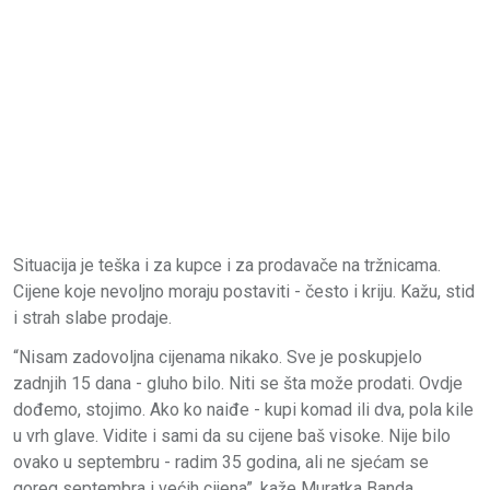
Situacija je teška i za kupce i za prodavače na tržnicama.
Cijene koje nevoljno moraju postaviti - često i kriju. Kažu, stid
i strah slabe prodaje.
“Nisam zadovoljna cijenama nikako. Sve je poskupjelo
zadnjih 15 dana - gluho bilo. Niti se šta može prodati. Ovdje
dođemo, stojimo. Ako ko naiđe - kupi komad ili dva, pola kile
u vrh glave. Vidite i sami da su cijene baš visoke. Nije bilo
ovako u septembru - radim 35 godina, ali ne sjećam se
goreg septembra i većih cijena”, kaže Muratka Banda,