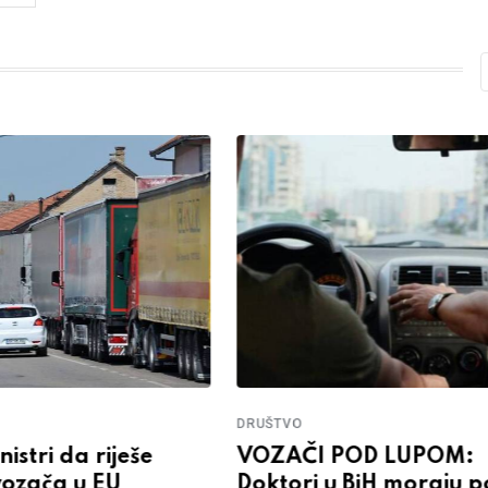
DRUŠTVO
istri da riješe
VOZAČI POD LUPOM:
ozača u EU
Doktori u BiH moraju pol