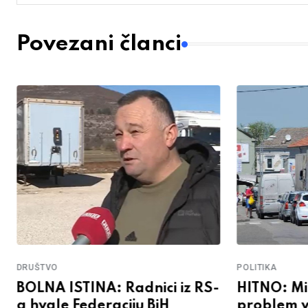
Povezani članci
POLITIKA
DRUŠTVO
HITNO: Min
BOLNA ISTINA: Radnici iz RS-
problem v
a hvale Federaciju BiH