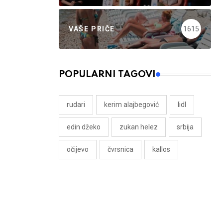
VAŠE PRIČE
1615
POPULARNI TAGOVI
rudari
kerim alajbegović
lidl
edin džeko
zukan helez
srbija
očijevo
čvrsnica
kallos