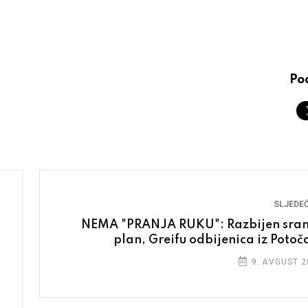
Pod
SLJEDEĆ
NEMA "PRANJA RUKU": Razbijen sra
plan, Greifu odbijenica iz Potoč
9. AVGUST 2