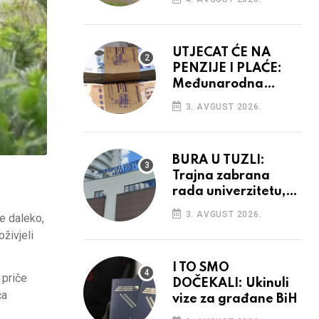
vidiku
UTJECAT ĆE NA
PENZIJE I PLAĆE:
Međunarodna
agencija potvrdila
3. AVGUST 2026.
kreditni rejting BiH
BURA U TUZLI:
Trajna zabrana
rada univerzitetu,
provedba sudskih
3. AVGUST 2026.
je daleko,
odluka
živjeli
I TO SMO
 priče
DOČEKALI: Ukinuli
ča
vize za građane BiH