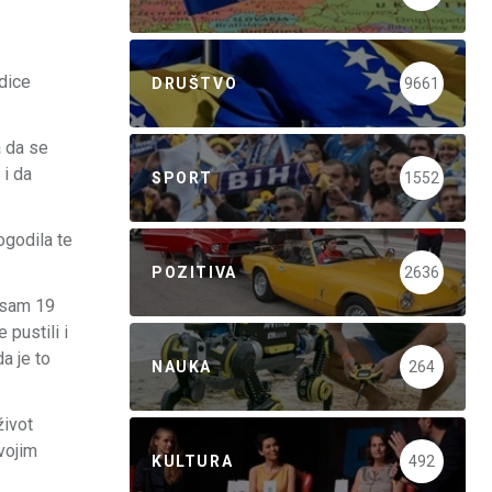
edice
DRUŠTVO
9661
a da se
 i da
SPORT
1552
ogodila te
POZITIVA
2636
o sam 19
 pustili i
a je to
NAUKA
264
život
vojim
KULTURA
492