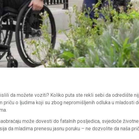
islili da možete voziti? Koliko puta ste rekli sebi da odredište ni
priču o ljudima koji su zbog nepromišljenih odluka u mladosti do
ama.
aobraćaju može dovesti do fatalnih posljedica, svjedoče životne
misija da mladima prenesu jasnu poruku – ne dozvolite da naša pri