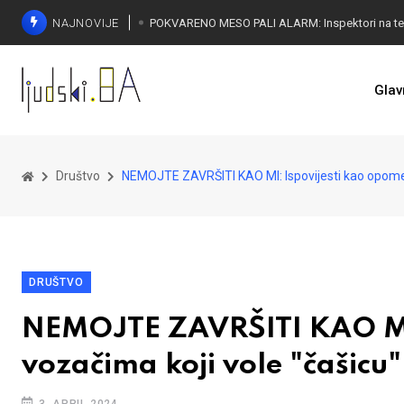
NAJNOVIJE
Glav
Društvo
NEMOJTE ZAVRŠITI KAO MI: Ispovijesti kao opomen
DRUŠTVO
NEMOJTE ZAVRŠITI KAO MI:
vozačima koji vole "čašicu"