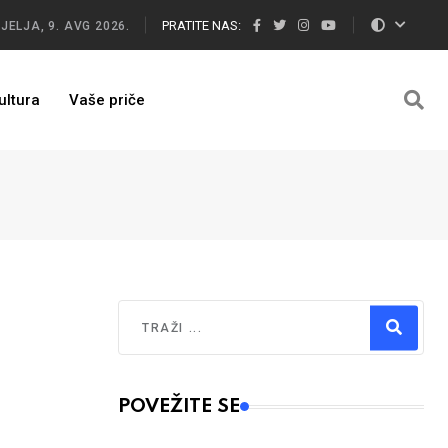
PRATITE NAS:
JELJA, 9. AVG 2026.
ultura
Vaše priče
Traži
Type 2 or more characters for results.
POVEŽITE SE