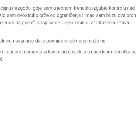
aćajnu nezgodu, gdje sam u jednom trenutku izgubio kontrolu nad
zio sam dvostruko brže od ograničenja i imao sam blizu dva prom
mjerom da pijem“, prisjeća se Dejan Trninić iz Udruženja žrtava
olnicu i saznanje da je povrijedio kičmenu moždinu.
 ste u jednom momentu zdrav mlad čovjek, a u narednom trenutku se
ić.