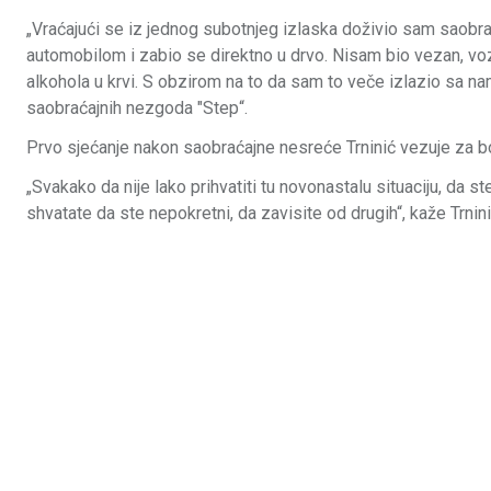
„Vraćajući se iz jednog subotnjeg izlaska doživio sam saobr
automobilom i zabio se direktno u drvo. Nisam bio vezan, vo
alkohola u krvi. S obzirom na to da sam to veče izlazio sa na
saobraćajnih nezgoda "Step“.
Prvo sjećanje nakon saobraćajne nesreće Trninić vezuje za b
„Svakako da nije lako prihvatiti tu novonastalu situaciju, da
shvatate da ste nepokretni, da zavisite od drugih“, kaže Trnin