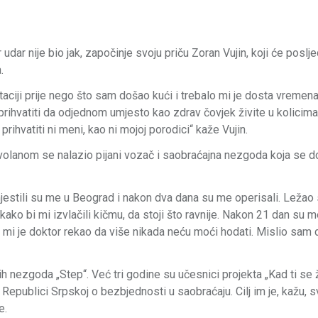
dar nije bio jak, započinje svoju priču Zoran Vujin, koji će poslj
a.
itaciji prije nego što sam došao kući i trebalo mi je dosta vremen
o prihvatiti da odjednom umjesto kao zdrav čovjek živite u kolicima
rihvatiti ni meni, kao ni mojoj porodici“ kaže Vujin.
volanom se nalazio pijani vozač i saobraćajna nezgoda koja se d
 Smjestili su me u Beograd i nakon dva dana su me operisali. Leža
ko bi mi izvlačili kičmu, da stoji što ravnije. Nakon 21 dan su me
a mi je doktor rekao da više nikada neću moći hodati. Mislio sam d
nih nezgoda „Step“. Već tri godine su učesnici projekta „Kad ti se 
Republici Srpskoj o bezbjednosti u saobraćaju. Cilj im je, kažu, s
je.