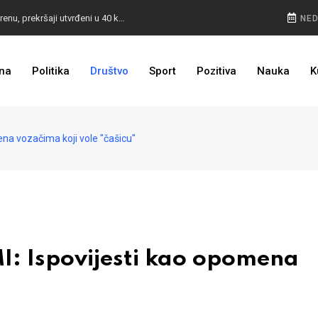
POKVARENO MESO PALI ALARM: Inspektori na terenu, prekršaji utvrđeni u 40 kontrola
NED
CESTA KOJA ŽIVOT ZNAČI: BiH dobija nova 44 kilometra autoceste, radovi kreću uskoro
na
Politika
Društvo
Sport
Pozitiva
Nauka
K
ULAGANJE SE ISPLATI: Oživjela pruga u BiH, turista sve više
a vozačima koji vole "čašicu"
 Ispovijesti kao opomena