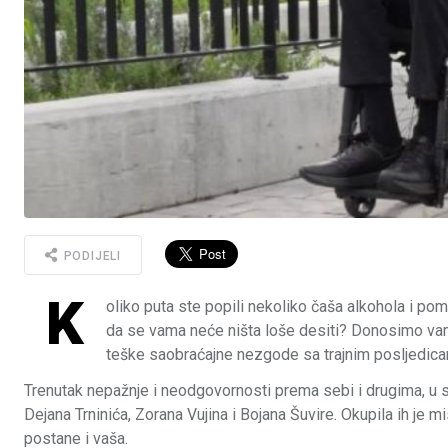
PODIJELI
K
oliko puta ste popili nekoliko čaša alkohola i pom
da se vama neće ništa loše desiti? Donosimo vam 
teške saobraćajne nezgode sa trajnim posljedic
Trenutak nepažnje i neodgovornosti prema sebi i drugima, u s
Dejana Trninića, Zorana Vujina i Bojana Šuvire. Okupila ih je 
postane i vaša.