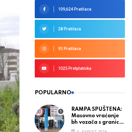
109,624 Pratilaca
28 Pratilaca
93 Pratilaca
1025 Pretplatnika
POPULARNO
RAMPA SPUŠTENA:
Masovno vraćanje
bh vozača s granica
EU, protesti na
4. AVGUST 2026.