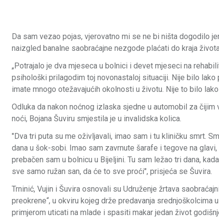
Da sam vezao pojas, vjerovatno mi se ne bi ništa dogodilo jer u
naizgled banalne saobraćajne nezgode plaćati do kraja život
„Potrajalo je dva mjeseca u bolnici i devet mjeseci na rehabil
psihološki prilagodim toj novonastaloj situaciji. Nije bilo lak
imate mnogo otežavajućih okolnosti u životu. Nije to bilo lako p
Odluka da nakon noćnog izlaska sjedne u automobil za čijim 
noći, Bojana Šuviru smjestila je u invalidska kolica.
"Dva tri puta su me oživljavali, imao sam i tu kliničku smrt.
dana u šok-sobi. Imao sam zavrnute šarafe i tegove na glavi, ka
prebačen sam u bolnicu u Bijeljini. Tu sam ležao tri dana, kad
sve samo ružan san, da će to sve proći", prisjeća se Šuvira.
Trninić, Vujin i Šuvira osnovali su Udruženje žrtava saobraćaj
preokrene“, u okviru kojeg drže predavanja srednjoškolcima u 
primjerom uticati na mlade i spasiti makar jedan život godišn