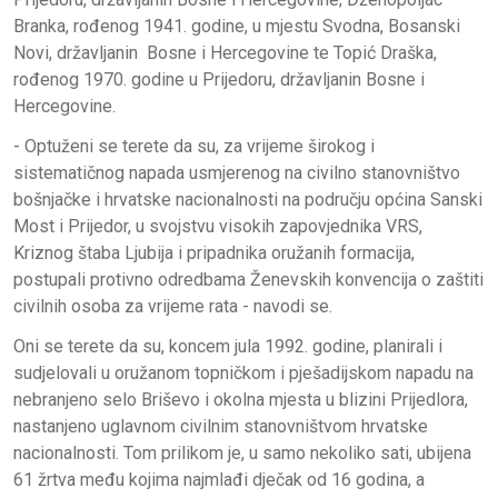
Branka, rođenog 1941. godine, u mjestu Svodna, Bosanski
Novi, državljanin Bosne i Hercegovine te Topić Draška,
rođenog 1970. godine u Prijedoru, državljanin Bosne i
Hercegovine.
- Optuženi se terete da su, za vrijeme širokog i
sistematičnog napada usmjerenog na civilno stanovništvo
bošnjačke i hrvatske nacionalnosti na području općina Sanski
Most i Prijedor, u svojstvu visokih zapovjednika VRS,
Kriznog štaba Ljubija i pripadnika oružanih formacija,
postupali protivno odredbama Ženevskih konvencija o zaštiti
civilnih osoba za vrijeme rata - navodi se.
Oni se terete da su, koncem jula 1992. godine, planirali i
sudjelovali u oružanom topničkom i pješadijskom napadu na
nebranjeno selo Briševo i okolna mjesta u blizini Prijedlora,
nastanjeno uglavnom civilnim stanovništvom hrvatske
nacionalnosti. Tom prilikom je, u samo nekoliko sati, ubijena
61 žrtva među kojima najmlađi dječak od 16 godina, a