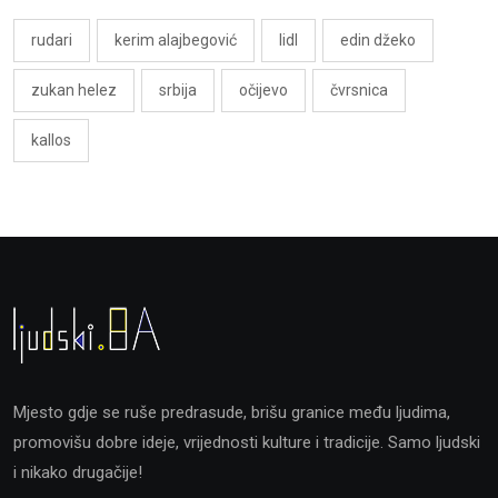
rudari
kerim alajbegović
lidl
edin džeko
zukan helez
srbija
očijevo
čvrsnica
kallos
Mjesto gdje se ruše predrasude, brišu granice među ljudima,
promovišu dobre ideje, vrijednosti kulture i tradicije. Samo ljudski
i nikako drugačije!