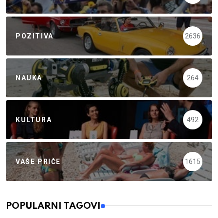
POZITIVA
2636
NAUKA
264
KULTURA
492
VAŠE PRIČE
1615
POPULARNI TAGOVI