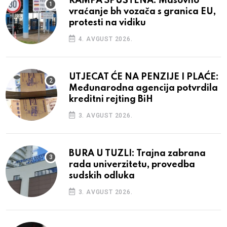
RAMPA SPUŠTENA: Masovno
vraćanje bh vozača s granica EU,
protesti na vidiku
4. AVGUST 2026.
UTJECAT ĆE NA PENZIJE I PLAĆE:
Međunarodna agencija potvrdila
kreditni rejting BiH
3. AVGUST 2026.
BURA U TUZLI: Trajna zabrana
rada univerzitetu, provedba
sudskih odluka
3. AVGUST 2026.