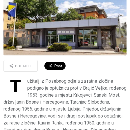
PODIJELI
T
užitelj iz Posebnog odjela za ratne zločine
podigao je optužnicu protiv Brajić Veljka, rođenog
1953. godine u mjestu Krkojevci, Sanski Most,
državljanin Bosne i Hercegovine; Taranjac Slobodana,
rođenog 1956. godine u mjestu Ljubija, Prijedor, državljanin
Bosne i Hercegovine, vodi se i drugi postupak po optužnici
za ratne zločine; Kaurin Ranka, rođenog 1950. godine u
Prijedoru, državljanin Bosne i Hercegovine; Đženopoljac