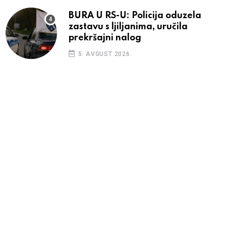
BURA U RS-U: Policija oduzela
zastavu s ljiljanima, uručila
prekršajni nalog
5. AVGUST 2026.