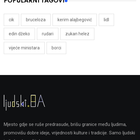
POPULARNI TAGOVI
cik
bruceloza
kerim alajbegović
lidl
edin džeko
rudari
zukan helez
vijeće ministara
borci
Mjesto gdje se ruše predrasude, brišu granice među ljudima,
promovišu dobre ideje, vrijednosti kulture i tradicije. Samo ljudski