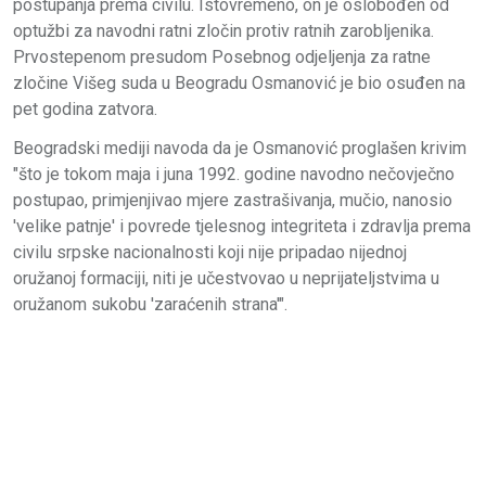
postupanja prema civilu. Istovremeno, on je oslobođen od
optužbi za navodni ratni zločin protiv ratnih zarobljenika.
Prvostepenom presudom Posebnog odjeljenja za ratne
zločine Višeg suda u Beogradu Osmanović je bio osuđen na
pet godina zatvora.
Beogradski mediji navoda da je Osmanović proglašen krivim
"što je tokom maja i juna 1992. godine navodno nečovječno
postupao, primjenjivao mjere zastrašivanja, mučio, nanosio
'velike patnje' i povrede tjelesnog integriteta i zdravlja prema
civilu srpske nacionalnosti koji nije pripadao nijednoj
oružanoj formaciji, niti je učestvovao u neprijateljstvima u
oružanom sukobu 'zaraćenih strana'".