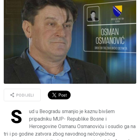
PODIJELI
S
ud u Beogradu smanjio je kaznu bivšem
pripadniku MUP- Republike Bosne i
Hercegovine Osmanu Osmanoviću i osudio ga na
tri i po godine zatvora zbog navodnog nečovječnog