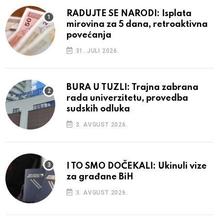
RADUJTE SE NARODI: Isplata
mirovina za 5 dana, retroaktivna
povećanja
31. JULI 2026.
BURA U TUZLI: Trajna zabrana
rada univerzitetu, provedba
sudskih odluka
3. AVGUST 2026.
I TO SMO DOČEKALI: Ukinuli vize
za građane BiH
3. AVGUST 2026.