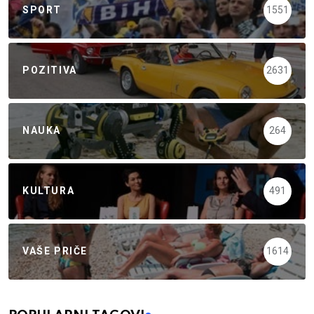
SPORT
1551
POZITIVA
2631
NAUKA
264
KULTURA
491
VAŠE PRIČE
1614