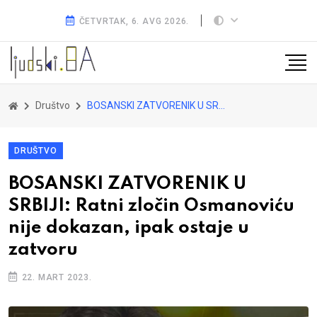
ČETVRTAK, 6. AVG 2026.
Društvo
BOSANSKI ZATVORENIK U SRBIJI: Ratni zločin Osmanoviću nije dokazan, ipak ostaje u zatvoru
DRUŠTVO
BOSANSKI ZATVORENIK U
SRBIJI: Ratni zločin Osmanoviću
nije dokazan, ipak ostaje u
zatvoru
22. MART 2023.