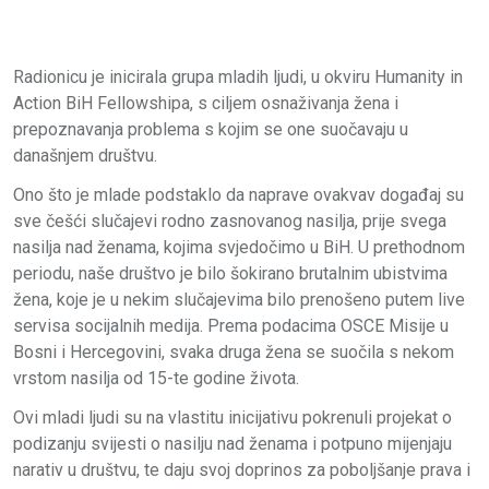
Radionicu je inicirala grupa mladih ljudi, u okviru Humanity in
Action BiH Fellowshipa, s ciljem osnaživanja žena i
prepoznavanja problema s kojim se one suočavaju u
današnjem društvu.
Ono što je mlade podstaklo da naprave ovakvav događaj su
sve češći slučajevi rodno zasnovanog nasilja, prije svega
nasilja nad ženama, kojima svjedočimo u BiH. U prethodnom
periodu, naše društvo je bilo šokirano brutalnim ubistvima
žena, koje je u nekim slučajevima bilo prenošeno putem live
servisa socijalnih medija. Prema podacima OSCE Misije u
Bosni i Hercegovini, svaka druga žena se suočila s nekom
vrstom nasilja od 15-te godine života.
Ovi mladi ljudi su na vlastitu inicijativu pokrenuli projekat o
podizanju svijesti o nasilju nad ženama i potpuno mijenjaju
narativ u društvu, te daju svoj doprinos za poboljšanje prava i