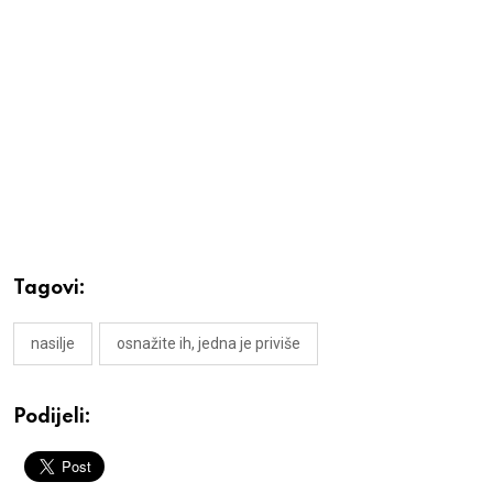
Tagovi:
nasilje
osnažite ih, jedna je priviše
Podijeli: