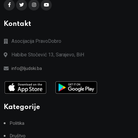
Kontakt
Asocijacija PravoDobro
Habibe Stočević 13, Sarajevo, BiH
info@ljudski.ba
Kategorije
Politika
Društvo