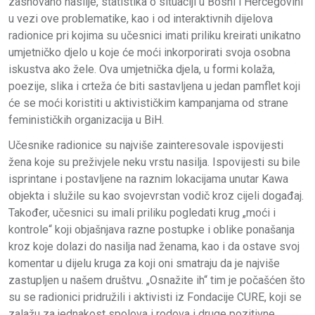
zasnovano nasilje, statistika o situaciji u Bosni i Hercegovini
u vezi ove problematike, kao i od interaktivnih dijelova
radionice pri kojima su učesnici imati priliku kreirati unikatno
umjetničko djelo u koje će moći inkorporirati svoja osobna
iskustva ako žele. Ova umjetnička djela, u formi kolaža,
poezije, slika i crteža će biti sastavljena u jedan pamflet koji
će se moći koristiti u aktivističkim kampanjama od strane
feminističkih organizacija u BiH.
Učesnike radionice su najviše zainteresovale ispovijesti
žena koje su preživjele neku vrstu nasilja. Ispovijesti su bile
isprintane i postavljene na raznim lokacijama unutar Kawa
objekta i služile su kao svojevrstan vodič kroz cijeli događaj.
Također, učesnici su imali priliku pogledati krug „moći i
kontrole“ koji objašnjava razne postupke i oblike ponašanja
kroz koje dolazi do nasilja nad ženama, kao i da ostave svoj
komentar u dijelu kruga za koji oni smatraju da je najviše
zastupljen u našem društvu. „Osnažite ih“ tim je počašćen što
su se radionici pridružili i aktivisti iz Fondacije CURE, koji se
zalažu za jednakost spolova i rodova i druge pozitivne