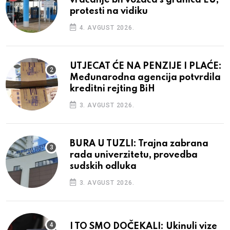
protesti na vidiku
4. AVGUST 2026.
UTJECAT ĆE NA PENZIJE I PLAĆE:
Međunarodna agencija potvrdila
kreditni rejting BiH
3. AVGUST 2026.
BURA U TUZLI: Trajna zabrana
rada univerzitetu, provedba
sudskih odluka
3. AVGUST 2026.
I TO SMO DOČEKALI: Ukinuli vize