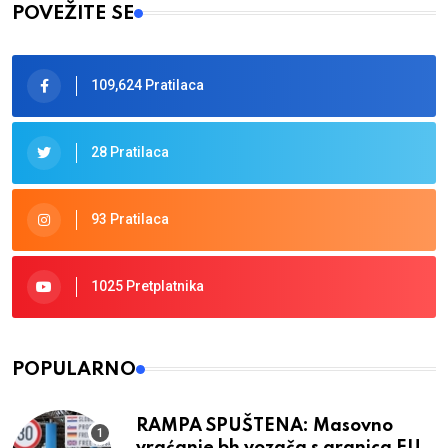
POVEŽITE SE
109,624 Pratilaca
28 Pratilaca
93 Pratilaca
1025 Pretplatnika
POPULARNO
RAMPA SPUŠTENA: Masovno
vraćanje bh vozača s granica EU,