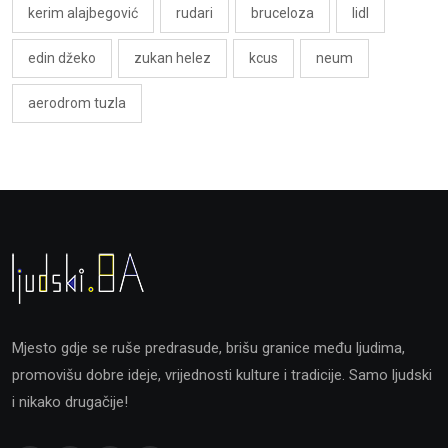
kerim alajbegović
rudari
bruceloza
lidl
edin džeko
zukan helez
kcus
neum
aerodrom tuzla
Mjesto gdje se ruše predrasude, brišu granice među ljudima,
promovišu dobre ideje, vrijednosti kulture i tradicije. Samo ljudski
i nikako drugačije!