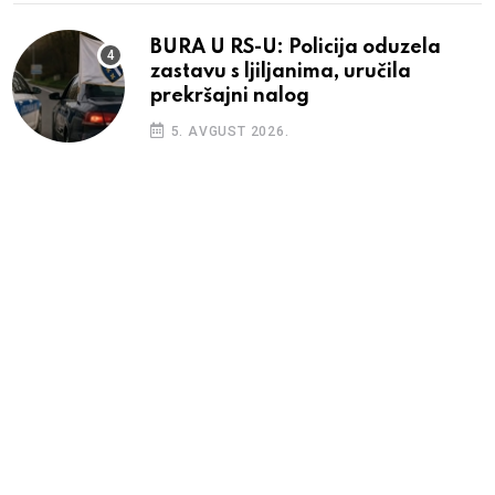
BURA U RS-U: Policija oduzela
zastavu s ljiljanima, uručila
prekršajni nalog
5. AVGUST 2026.