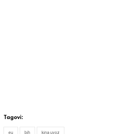
Tagovi:
eu
bih
kina uvoz