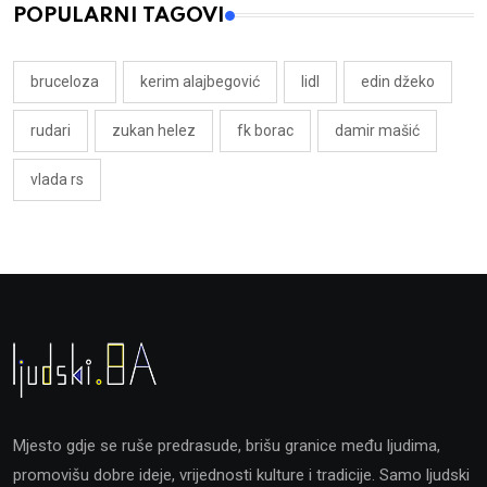
POPULARNI TAGOVI
bruceloza
kerim alajbegović
lidl
edin džeko
rudari
zukan helez
fk borac
damir mašić
vlada rs
Mjesto gdje se ruše predrasude, brišu granice među ljudima,
promovišu dobre ideje, vrijednosti kulture i tradicije. Samo ljudski