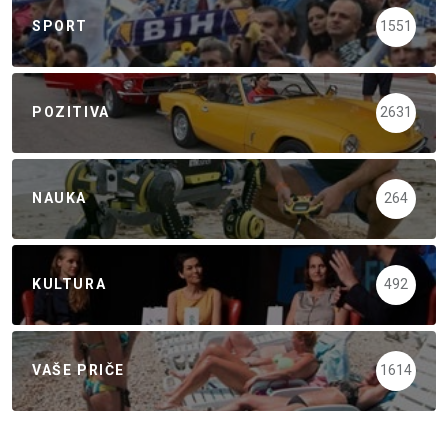
SPORT
1551
POZITIVA
2631
NAUKA
264
KULTURA
492
VAŠE PRIČE
1614