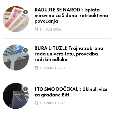
RADUJTE SE NARODI: Isplata
mirovina za 5 dana, retroaktivna
povećanja
31. JULI 2026.
BURA U TUZLI: Trajna zabrana
rada univerzitetu, provedba
sudskih odluka
3. AVGUST 2026.
I TO SMO DOČEKALI: Ukinuli vize
za građane BiH
3. AVGUST 2026.