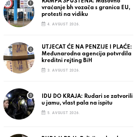
RAMPA SPUŠTENA: Masovno
vraćanje bh vozača s granica EU,
protesti na vidiku
4. AVGUST 2026.
UTJECAT ĆE NA PENZIJE I PLAĆE:
Međunarodna agencija potvrdila
kreditni rejting BiH
3. AVGUST 2026.
IDU DO KRAJA: Rudari se zatvorili
u jamu, vlast pala na ispitu
5. AVGUST 2026.