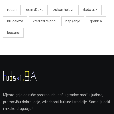
rudari
edin džeko
zukan helez
vlada usk
bruceloza
kreditni rejting
hapšenje
granica
bosanci
Mjesto gdje se ruše predrasude, brišu granice među ljudima,
promovišu dobre ideje, vrijednosti kulture i tradicije. Samo ljudski
i nikako drugačije!