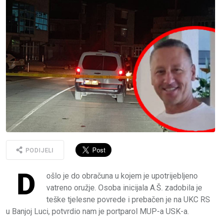
PODIJELI
D
ošlo je do obračuna u kojem je upotrijebljeno
vatreno oružje. Osoba inicijala A.Š. zadobila je
teške tjelesne povrede i prebačen je na UKC RS
u Banjoj Luci, potvrdio nam je portparol MUP-a USK-a.