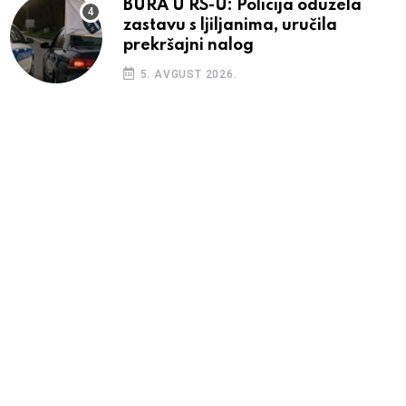
BURA U RS-U: Policija oduzela
zastavu s ljiljanima, uručila
prekršajni nalog
5. AVGUST 2026.