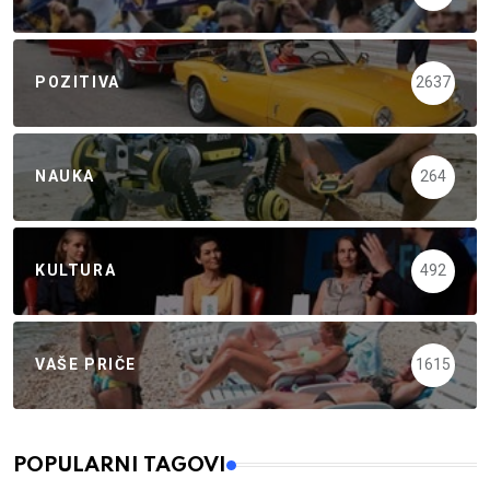
POZITIVA
2637
NAUKA
264
KULTURA
492
VAŠE PRIČE
1615
POPULARNI TAGOVI