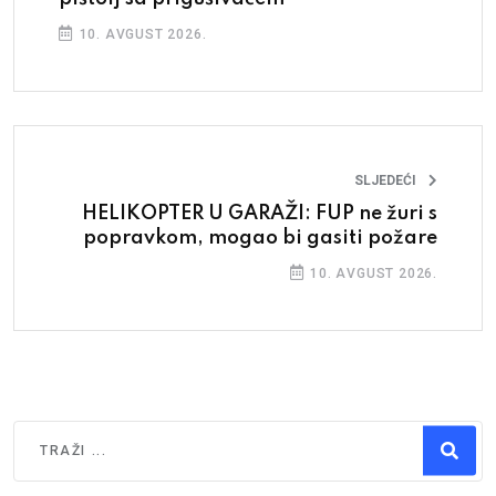
10. AVGUST 2026.
SLJEDEĆI
HELIKOPTER U GARAŽI: FUP ne žuri s
popravkom, mogao bi gasiti požare
10. AVGUST 2026.
Traži
Type 2 or more characters for results.