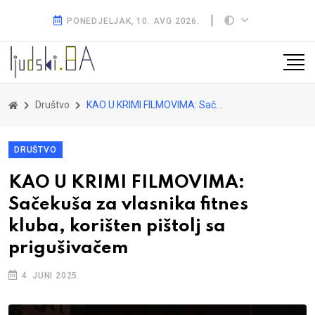
PONEDJELJAK, 10. AVG 2026.
Društvo
KAO U KRIMI FILMOVIMA: Sačekuša za vlasnika fitnes kluba, korišten pištolj sa prigušivačem
DRUŠTVO
KAO U KRIMI FILMOVIMA:
Sačekuša za vlasnika fitnes
kluba, korišten pištolj sa
prigušivačem
4. JUNI 2025.