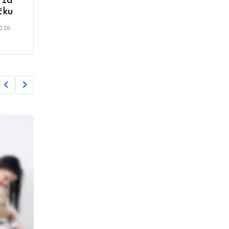
 za
čku
026.