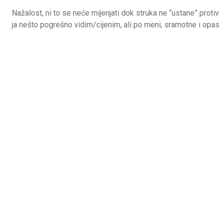
Nažalost, ni to se neće mijenjati dok struka ne “ustane” prot
ja nešto pogrešno vidim/cijenim, ali po meni, sramotne i opasn