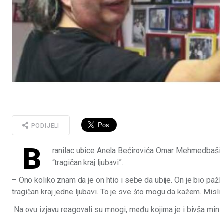
PODIJELI
B
ranilac ubice Anela Bećirovića Omar Mehmedbašić 
“tragičan kraj ljubavi”.
– Ono koliko znam da je on htio i sebe da ubije. On je bio pažlj
tragičan kraj jedne ljubavi. To je sve što mogu da kažem. Mi
Na ovu izjavu reagovali su mnogi, među kojima je i bivša mini