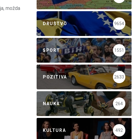
ija, možda
DRUŠTVO
9654
SPORT
1551
POZITIVA
2633
NAUKA
264
KULTURA
492