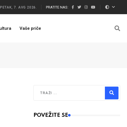
PRATITE NAS:
PETAK, 7. AVG 2026.
ultura
Vaše priče
Traži
Type 2 or more characters for results.
POVEŽITE SE