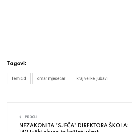
Tagovi:
femicid
omar mjesečar
kraj velike ljubavi
PROŠLI
NEZAKONITA "SJEČA" DIREKTORA ŠKOLA: