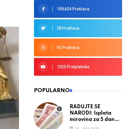
109,624 Pratilaca
28 Pratilaca
93 Pratilaca
1025 Pretplatnika
POPULARNO
RADUJTE SE
NARODI: Isplata
mirovina za 5 dana,
retroaktivna
31. JULI 2026.