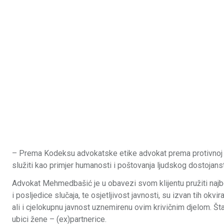
– Prema Kodeksu advokatske etike advokat prema protivnoj st
služiti kao primjer humanosti i poštovanja ljudskog dostojans
Advokat Mehmedbašić je u obavezi svom klijentu pružiti najbol
i posljedice slučaja, te osjetljivost javnosti, su izvan tih ok
ali i cjelokupnu javnost uznemirenu ovim krivičnim djelom. 
ubici žene – (ex)partnerice.