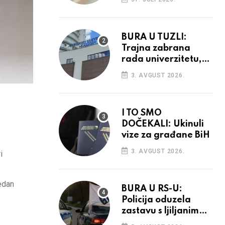
povećanja
BURA U TUZLI:
Trajna zabrana
rada univerzitetu,
provedba sudskih
3. AVGUST 2026.
odluka
I TO SMO
DOČEKALI: Ukinuli
vize za građane BiH
3. AVGUST 2026.
i
jedan
BURA U RS-U:
Policija oduzela
zastavu s ljiljanima,
uručila prekršajni