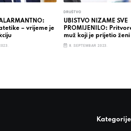
DRUŠTVO
 ALARMANTNO:
UBISTVO NIZAME SVE
atetike – vrijeme je
PROMIJENILO: Pritvor
kciju
muž koji je prijetio ženi
2023.
8. SEPTEMBAR 2023.
Kategorije