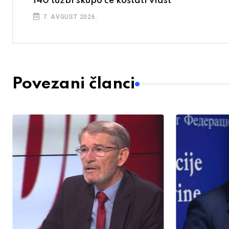
140 tužbi skupo će koštati vlast
7. AVGUST 2026.
Povezani članci