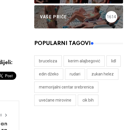
VAŠE PRIČE
1614
POPULARNI TAGOVI
bruceloza
kerim alajbegović
lidl
ijeli:
edin džeko
rudari
zukan helez
memorijalni centar srebrenica
uvećane mirovine
cik bih
I
dan