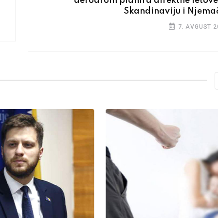
aerodrom planira direktne letove
Skandinaviju i Njema
7. AVGUST 2