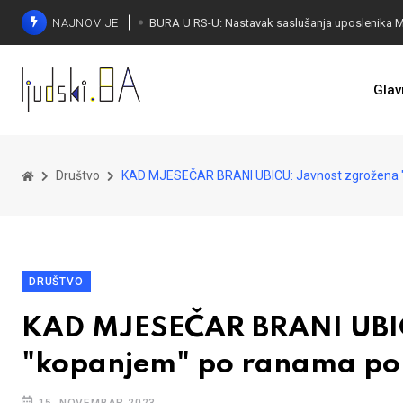
NAJNOVIJE
Glav
Društvo
KAD MJESEČAR BRANI UBICU: Javnost zgrožena "
DRUŠTVO
KAD MJESEČAR BRANI UBIC
"kopanjem" po ranama por