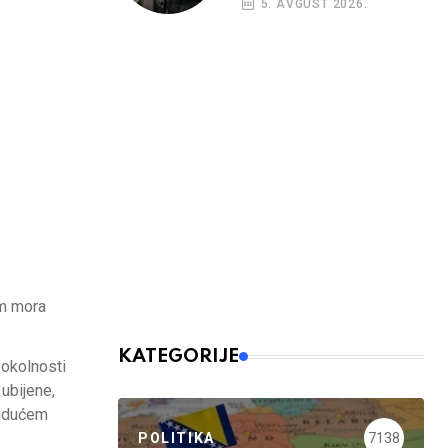
5. AVGUST 2026.
nalog
em mora
KATEGORIJE
 okolnosti
 ubijene,
budućem
POLITIKA
7138