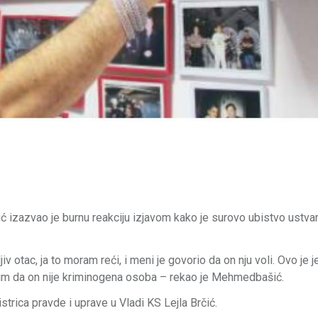
izazvao je burnu reakciju izjavom kako je surovo ubistvo ustvar
iv otac, ja to moram reći, i meni je govorio da on nju voli. Ovo je 
slim da on nije kriminogena osoba – rekao je Mehmedbašić.
strica pravde i uprave u Vladi KS Lejla Brčić.