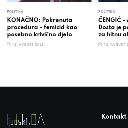
POLITIKA
POLITIKA
KONAČNO: Pokrenuta
ČENGIĆ -
procedura - femicid kao
Dosta je p
posebno krivično djelo
za hitnu a
12. AVGUST 2023.
12. AVGUST 
Kontakt