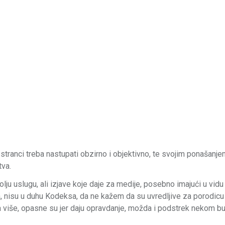
ranci treba nastupati obzirno i objektivno, te svojim ponašanj
tva.
ju uslugu, ali izjave koje daje za medije, posebno imajući u vidu
vira, nisu u duhu Kodeksa, da ne kažem da su uvredljive za porodicu
Šta više, opasne su jer daju opravdanje, možda i podstrek nekom 