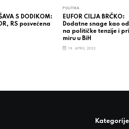
POLITIKA
EŠAVA S DODIKOM:
EUFOR CILJA BRČKO:
OR, RS posvećena
Dodatne snage kao o
na političke tenzije i pr
miru u BiH
19. APRIL 2023.
Kategorije