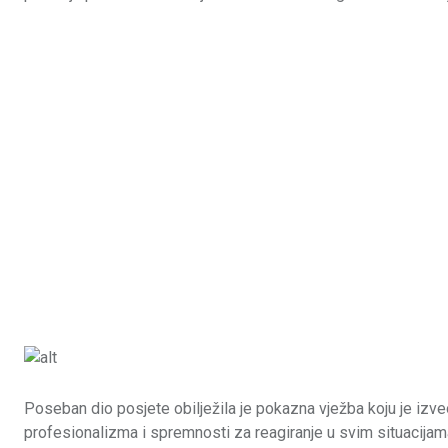
Poseban dio posjete obilježila je pokazna vježba koju je izve
profesionalizma i spremnosti za reagiranje u svim situacijam