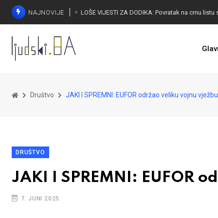
NAJNOVIJE
Glav
Društvo
JAKI I SPREMNI: EUFOR održao veliku vojnu vježbu
DRUŠTVO
JAKI I SPREMNI: EUFOR odr
7. JUNI 2025.