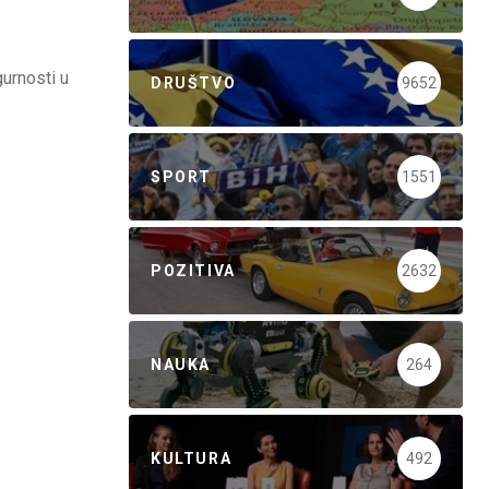
gurnosti u
DRUŠTVO
9652
SPORT
1551
POZITIVA
2632
NAUKA
264
KULTURA
492