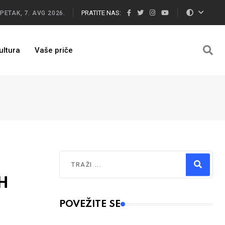
PRATITE NAS:
PETAK, 7. AVG 2026.
ultura
Vaše priče
Traži
iH
Type 2 or more characters for results.
POVEŽITE SE