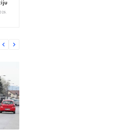
iju
026.