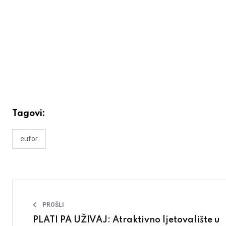
Tagovi:
eufor
PROŠLI
PLATI PA UŽIVAJ: Atraktivno ljetovalište u