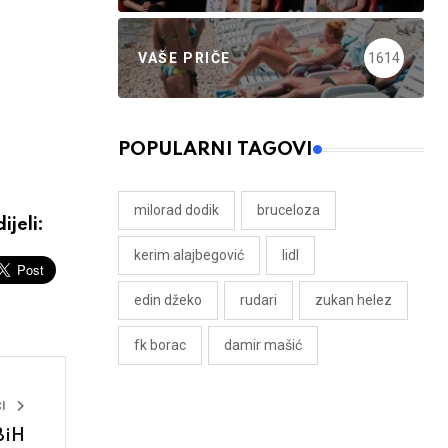
VAŠE PRIČE
1614
POPULARNI TAGOVI
milorad dodik
bruceloza
ijeli:
kerim alajbegović
lidl
edin džeko
rudari
zukan helez
fk borac
damir mašić
I
BiH