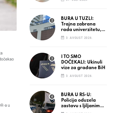
povećanja
BURA U TUZLI:
Trajna zabrana
rada univerzitetu,
provedba sudskih
3. AVGUST 2026.
odluka
ta
I TO SMO
 dočekao
DOČEKALI: Ukinuli
vize za građane BiH
3. AVGUST 2026.
BURA U RS-U:
Policija oduzela
OR-a u
zastavu s ljiljanima,
uručila prekršajni