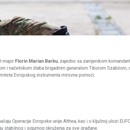
l-major
Florin Marian Barbu
, zajedno sa zamjenikom komandan
nom i načelnikom štaba brigadnim generalom Tiborom Szabóom,
omiteta Evropskog instrumenta mirovne pomoći.
načaju Operacije Evropske unije Althea, kao i o ključnoj ulozi EUF
u stabilnog i sigurnog okruženja za sve građane.