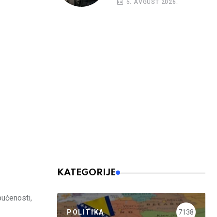
5. AVGUST 2026.
nalog
KATEGORIJE
bučenosti,
POLITIKA
7138