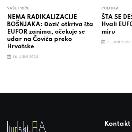
VAŠE PRIČE
POLITIKA
NEMA RADIKALIZACIJE
ŠTA SE D
BOŠNJAKA: Đozić otkriva šta
Hvali EUF
EUFOR zanima, očekuje se
miru
udar na Čovića preko
1. JUNI 2023.
Hrvatske
16. JUNI 2023.
Kontakt