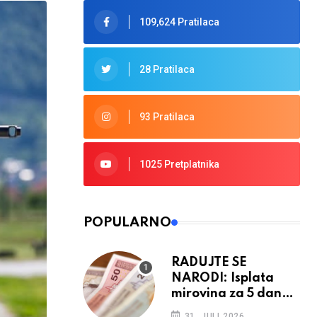
109,624 Pratilaca
28 Pratilaca
93 Pratilaca
1025 Pretplatnika
POPULARNO
RADUJTE SE
NARODI: Isplata
mirovina za 5 dana,
retroaktivna
31. JULI 2026.