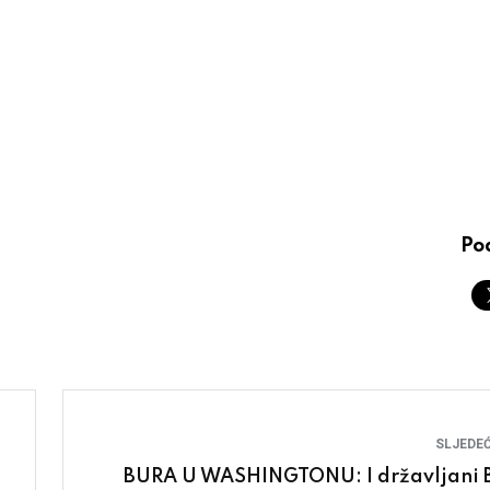
Pod
SLJEDEĆ
BURA U WASHINGTONU: I državljani 