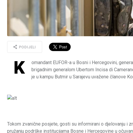
PODIJELI
K
omandant EUFOR-a u Bosni i Hercegovini, genera
brigadnim generalom Ubertom Incisa di Camera
je u kampu Butmir u Sarajevu uvažene članove K
Tokom zvanične posjete, gosti su informirani o djelovanju i z
pružanju podrške institucijama Bosne i Hercegovine u očuvanj