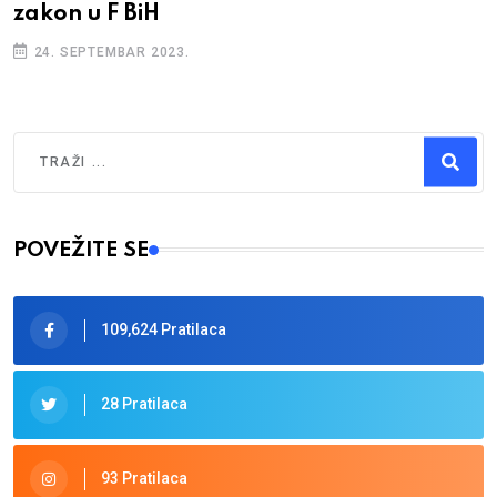
zakon u F BiH
24. SEPTEMBAR 2023.
Traži
Type 2 or more characters for results.
POVEŽITE SE
109,624 Pratilaca
28 Pratilaca
93 Pratilaca