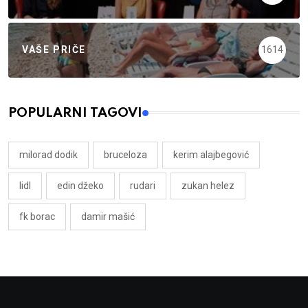
VAŠE PRIČE
1614
POPULARNI TAGOVI
milorad dodik
bruceloza
kerim alajbegović
lidl
edin džeko
rudari
zukan helez
fk borac
damir mašić