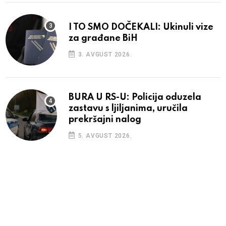
I TO SMO DOČEKALI: Ukinuli vize
za građane BiH
3. AVGUST 2026.
BURA U RS-U: Policija oduzela
zastavu s ljiljanima, uručila
prekršajni nalog
5. AVGUST 2026.