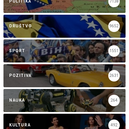
POLITIKA
7138
DRUŠTVO
9652
SPORT
1551
POZITIVA
2631
NAUKA
264
KULTURA
492