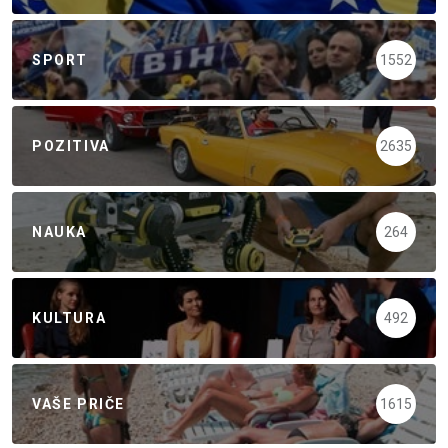
SPORT
1552
POZITIVA
2635
NAUKA
264
KULTURA
492
VAŠE PRIČE
1615