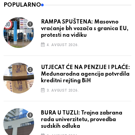
POPULARNO
RAMPA SPUŠTENA: Masovno
vraćanje bh vozača s granica EU,
protesti na vidiku
4. AVGUST 2026.
UTJECAT ĆE NA PENZIJE I PLAĆE:
Međunarodna agencija potvrdila
kreditni rejting BiH
3. AVGUST 2026.
BURA U TUZLI: Trajna zabrana
rada univerzitetu, provedba
sudskih odluka