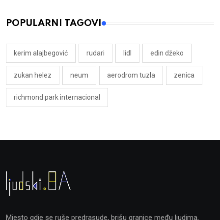
POPULARNI TAGOVI
kerim alajbegović
rudari
lidl
edin džeko
zukan helez
neum
aerodrom tuzla
zenica
richmond park internacional
Mjesto gdje se ruše predrasude, brišu granice među ljudima,