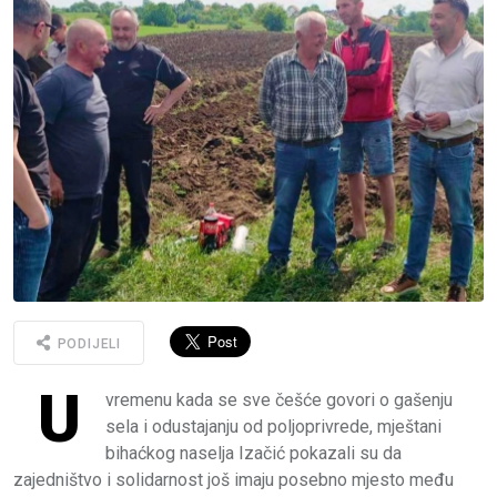
PODIJELI
U
vremenu kada se sve češće govori o gašenju
sela i odustajanju od poljoprivrede, mještani
bihaćkog naselja Izačić pokazali su da
zajedništvo i solidarnost još imaju posebno mjesto među