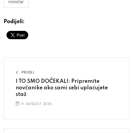
ministar
Podijeli:
PROŠLI
I TO SMO DOČEKALI: Pripremite
novčanike ako sami sebi uplaćujete
staž
9. AVGUST 2026.