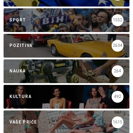
SPORT
1552
POZITIVA
2634
NAUKA
264
KULTURA
492
VAŠE PRIČE
1615