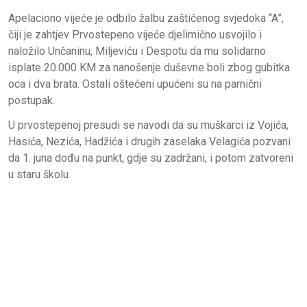
Apelaciono vijeće je odbilo žalbu zaštićenog svjedoka “A”,
čiji je zahtjev Prvostepeno vijeće djelimično usvojilo i
naložilo Unčaninu, Miljeviću i Despotu da mu solidarno
isplate 20.000 KM za nanošenje duševne boli zbog gubitka
oca i dva brata. Ostali oštećeni upućeni su na parnični
postupak.
U prvostepenoj presudi se navodi da su muškarci iz Vojića,
Hasića, Nezića, Hadžića i drugih zaselaka Velagića pozvani
da 1. juna dođu na punkt, gdje su zadržani, i potom zatvoreni
u staru školu.