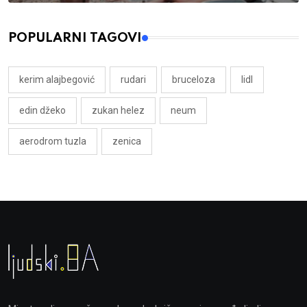
POPULARNI TAGOVI
kerim alajbegović
rudari
bruceloza
lidl
edin džeko
zukan helez
neum
aerodrom tuzla
zenica