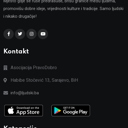
Mjesto gdje se ruše predrasude, brišu granice među ljudima,
promovišu dobre ideje, vrijednosti kulture i tradicije. Samo ljudski
i nikako drugačije!
Kontakt
Asocijacija PravoDobro
Habibe Stočević 13, Sarajevo, BiH
info@ljudski.ba