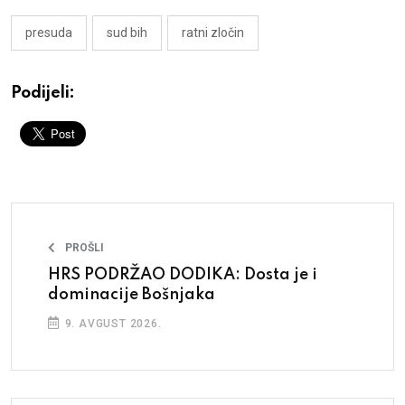
presuda
sud bih
ratni zločin
Podijeli:
PROŠLI
HRS PODRŽAO DODIKA: Dosta je i
dominacije Bošnjaka
9. AVGUST 2026.