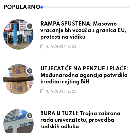
POPULARNO
RAMPA SPUŠTENA: Masovno
vraćanje bh vozača s granica EU,
protesti na vidiku
4. AVGUST 2026.
UTJECAT ĆE NA PENZIJE I PLAĆE:
Međunarodna agencija potvrdila
kreditni rejting BiH
3. AVGUST 2026.
BURA U TUZLI: Trajna zabrana
rada univerzitetu, provedba
sudskih odluka