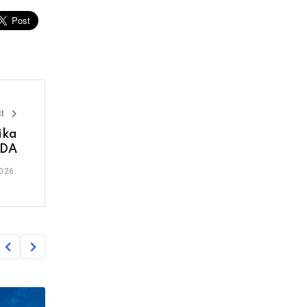
I
ika
PDA
026.