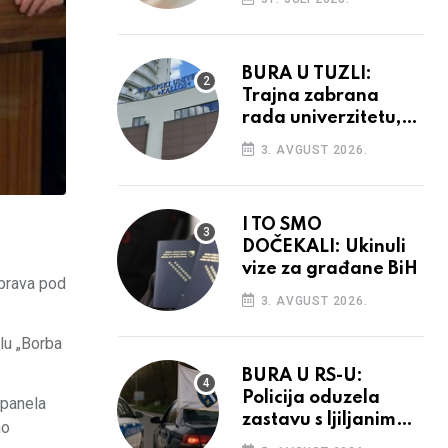
povećanja
BURA U TUZLI:
Trajna zabrana
rada univerzitetu,
provedba sudskih
3. AVGUST 2026.
odluka
I TO SMO
DOČEKALI: Ukinuli
vize za građane BiH
 prava pod
3. AVGUST 2026.
elu „Borba
BURA U RS-U:
Policija oduzela
 panela
zastavu s ljiljanima,
no
uručila prekršajni