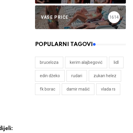
VAŠE PRIČE
1614
POPULARNI TAGOVI
bruceloza
kerim alajbegović
lidl
edin džeko
rudari
zukan helez
fk borac
damir mašić
vlada rs
ijeli: