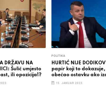
POLITIKA
Ć NIJE DODIKOV: Ima
PRVI POTEZ NOVO
koji to dokazuje,
MINISTRA: Hurtić 
 ostavku ako izda BiH
4.000 porodica u 
UAR 2023.
26. DECEMBAR 2022.