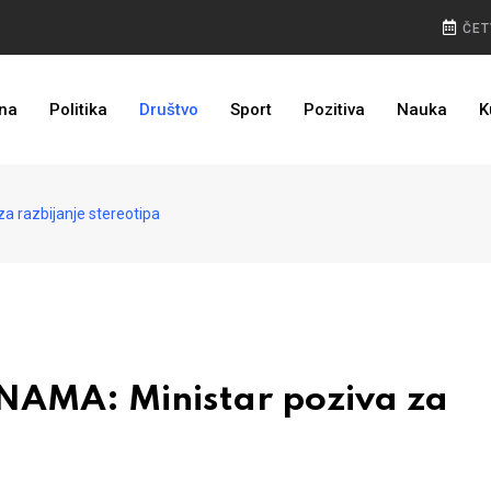
ČET
I TO SMO DOČEKALI: Grad u BiH prvi put dobio sredstva EU
na
Politika
Društvo
Sport
Pozitiva
Nauka
K
 razbijanje stereotipa
AMA: Ministar poziva za