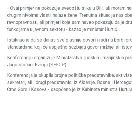
- Ovaj primjer ne pokazuje sveopštu sliku u BiH, ali moram nag
drugim nivoima vlasti, nalaze žene. Trenutna situacija nas 
ravnopravnosti, ali primjeri koje sam naveo pokazuju da je d
funkcijama u javnom sektoru - kazao je ministar Hurtić.
Istaknuo je da se danas sve glasnije govori i radi na borbi pr
standardima, koji će uspješno suzbijati govor mržnje, ali ist
Konferenciju organizuje Ministarstvo ljudskih i manjinskih p
Jugoistočnoj Evropi (SEECP).
Konferencija je okupila brojne političke predstavnike, aktivist
sekretari, ali i drugi predstavnici iz Albanije, Bosne i Herce
Crne Gore i Kosova - saopćeno je iz Kabineta ministra Hurtić