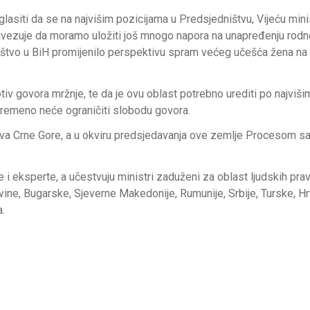
lasiti da se na najvišim pozicijama u Predsjedništvu, Vijeću minist
obavezuje da moramo uložiti još mnogo napora na unapređenju rodn
ruštvo u BiH promijenilo perspektivu spram većeg učešća žena na
otiv govora mržnje, te da je ovu oblast potrebno urediti po najviši
ovremeno neće ograničiti slobodu govora.
rava Crne Gore, a u okviru predsjedavanja ove zemlje Procesom sa
e i eksperte, a učestvuju ministri zaduženi za oblast ljudskih prav
govine, Bugarske, Sjeverne Makedonije, Rumunije, Srbije, Turske, H
a.