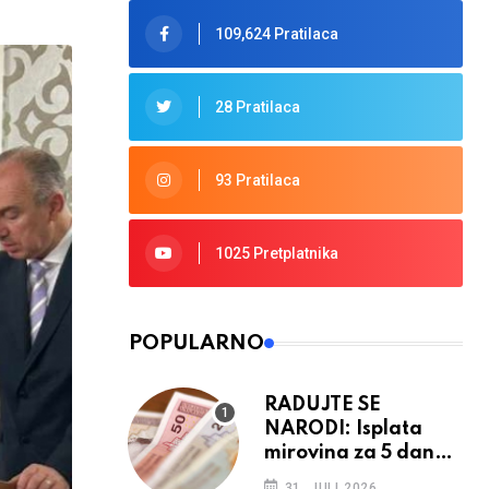
109,624 Pratilaca
28 Pratilaca
93 Pratilaca
1025 Pretplatnika
POPULARNO
RADUJTE SE
NARODI: Isplata
mirovina za 5 dana,
retroaktivna
31. JULI 2026.