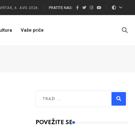
PRATITE NAS:
VRTAK, 6. AVG 2026.
ultura
Vaše priče
Traži
Type 2 or more characters for results.
POVEŽITE SE