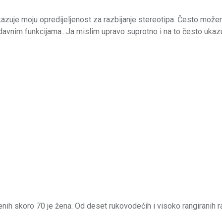
zuje moju opredijeljenost za razbijanje stereotipa. Često može
nodavnim funkcijama...Ja mislim upravo suprotno i na to često ukaz
nih skoro 70 je žena. Od deset rukovodećih i visoko rangiranih r