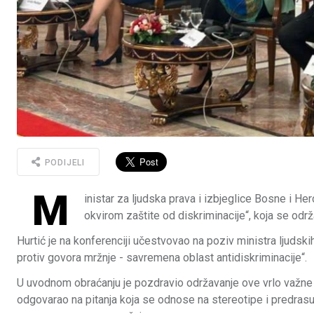
PODIJELI
M
inistar za ljudska prava i izbjeglice Bosne i H
okvirom zaštite od diskriminacije“, koja se odr
Hurtić je na konferenciji učestvovao na poziv ministra ljudski
protiv govora mržnje - savremena oblast antidiskriminacije“.
U uvodnom obraćanju je pozdravio održavanje ove vrlo važne
odgovarao na pitanja koja se odnose na stereotipe i predras