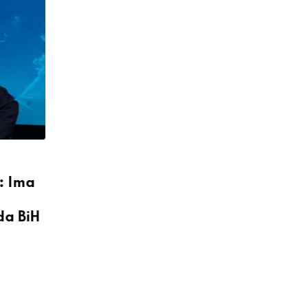
POLITIKA
G
POKRET ZA DRŽAVU U VLADI
obradovao
RS-a: Poznato ko će biti
RS-u
ministar, Hurtić pita
Osmorku što ih zaobilaze na
državnom nivou
14. DECEMBAR 2022.