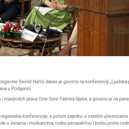
ercegovine Sevlid Hurtić danas je govorio na konferenciji „Ljudska
žava u Podgorici.
h i manjinskih prava Crne Gore Fatmira Gjeke, a govorio je na pan
 regionalne konferencije, a potom zajedno s ostalim učesnicama
ude o ženama i muškarcima, rodnu perspektivu i borbu protiv rod