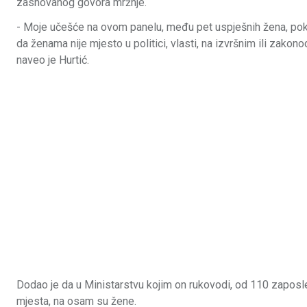
zasnovanog govora mržnje.
- Moje učešće na ovom panelu, među pet uspješnih žena, poka
da ženama nije mjesto u politici, vlasti, na izvršnim ili zako
naveo je Hurtić.
Dodao je da u Ministarstvu kojim on rukovodi, od 110 zaposle
mjesta, na osam su žene.