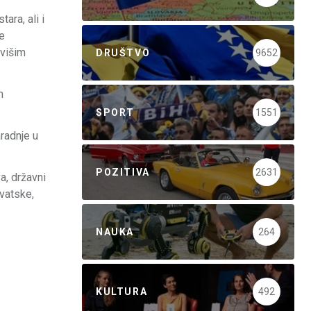
ara, ali i
e
 višim
DRUŠTVO
9652
m
SPORT
1551
radnje u
POZITIVA
2631
a, državni
rvatske,
NAUKA
264
KULTURA
492