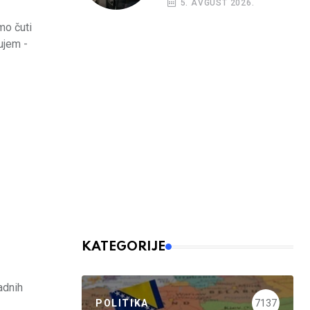
5. AVGUST 2026.
nalog
mo čuti
ujem -
KATEGORIJE
adnih
POLITIKA
7137