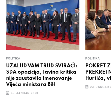
POLITIKA
POLITIKA
ČI:
POKRET ZA DRŽAVU NA
HURTI
ika
PREKRETNICI: Šulić umjesto
papir 
e
Hurtića, vlast, ili opozicija!?
obećao
23. JANUAR 2023.
15. JAN