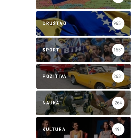
DRUŠTVO
9651
SPORT
1551
POZITIVA
2631
NAUKA
264
KULTURA
491