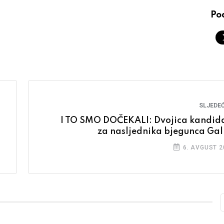
Pod
SLJEDEĆ
I TO SMO DOČEKALI: Dvojica kandid
za nasljednika bjegunca Gal
6. AVGUST 2