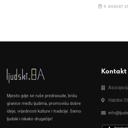
9. AVGUST 2
Kontakt
Asocijaci
Mjesto gdje se ruše predrasude, brišu
Habibe St
granice među ljudima, promovišu dobre
ideje, vrijednosti kulture i tradicije. Samo
info@ljuds
ljudski i nikako drugačije!