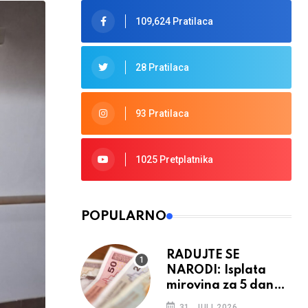
109,624 Pratilaca
28 Pratilaca
93 Pratilaca
1025 Pretplatnika
POPULARNO
RADUJTE SE
NARODI: Isplata
mirovina za 5 dana,
retroaktivna
31. JULI 2026.