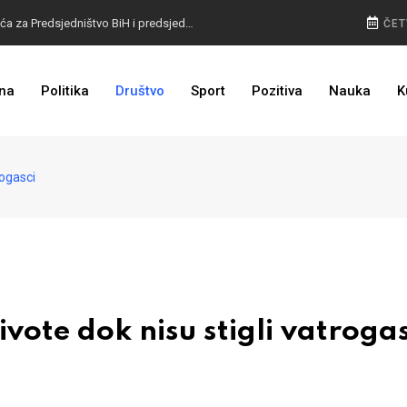
VELIKE PROMJENE: Otkriven izgled glasačkih listića za Predsjedništvo BiH i predsjednika RS
ČET
POLICIJA NAPUNILA KASU: Radari snimili rekordan broj prekršaja, najviše u jednom gradu
na
Politika
Društvo
Sport
Pozitiva
Nauka
K
NA VISINI ZADATKA: EUFOR izveo združenu vježbu kod Foče, detalji poznati
rogasci
ote dok nisu stigli vatrogas