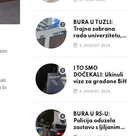
povećanja
BURA U TUZLI:
Trajna zabrana
rada univerzitetu,
provedba sudskih
3. AVGUST 2026.
odluka
ijom
I TO SMO
DOČEKALI: Ukinuli
ali
vize za građane BiH
o bi
3. AVGUST 2026.
BURA U RS-U:
Policija oduzela
zastavu s ljiljanima,
uručila prekršajni