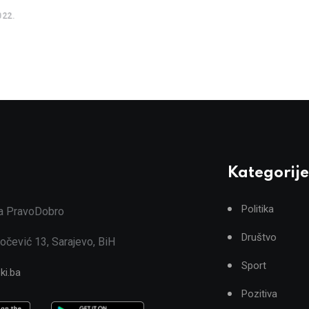
022.
Kategorije
Politika
ja PravoDobro
Društvo
očević 13, Sarajevo, BiH
Sport
ki.ba
Pozitiva