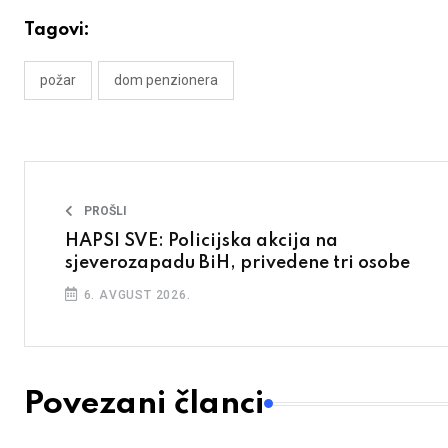
Tagovi:
požar
dom penzionera
PROŠLI
HAPSI SVE: Policijska akcija na
sjeverozapadu BiH, privedene tri osobe
6. AVGUST 2026.
Povezani članci