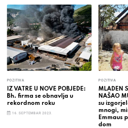
POZITIVA
POZITIVA
IZ VATRE U NOVE POBJEDE:
MLADEN S
Bh. firma se obnavlja u
NAŠAO MUJ
rekordnom roku
su izgorj
mnogi, min
16. SEPTEMBAR 2023.
Emmaus po
dom