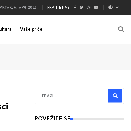
PRATITE NAS:
VRTAK, 6. AVG 2026.
ultura
Vaše priče
Traži
ci
Type 2 or more characters for results.
POVEŽITE SE