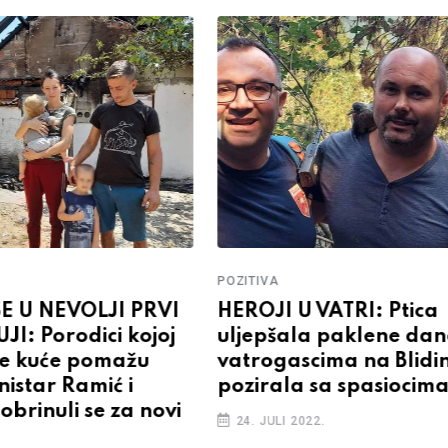
POZITIVA
E U NEVOLJI PRVI
HEROJI U VATRI: Ptica
I: Porodici kojoj
uljepšala paklene dan
ele kuće pomažu
vatrogascima na Blidin
istar Ramić i
pozirala sa spasiocim
brinuli se za novi
24. JULI 2022.