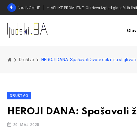
NAJNOVIJE
Glav
Društvo
HEROJI DANA: Spašavali živote dok nisu stigli vat
DRUŠTVO
HEROJI DANA: Spašavali živ
20. MAJ 2025.