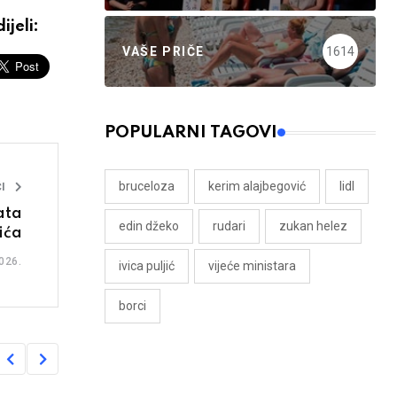
ijeli:
VAŠE PRIČE
1614
POPULARNI TAGOVI
bruceloza
kerim alajbegović
lidl
I
ata
edin džeko
rudari
zukan helez
ića
026.
ivica puljić
vijeće ministara
borci