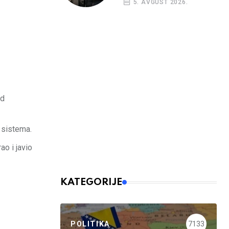
5. AVGUST 2026.
nalog
od
 sistema.
ao i javio
KATEGORIJE
POLITIKA
7133