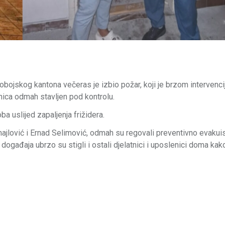
jskog kantona večeras je izbio požar, koji je brzom intervenc
nica odmah stavljen pod kontrolu.
a uslijed zapaljenja frižidera.
lović i Ernad Selimović, odmah su regovali preventivno evakuis
događaja ubrzo su stigli i ostali djelatnici i uposlenici doma kak