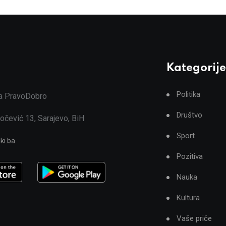
Kategorije
Politika
ja PravoDobro
Društvo
očević 13, Sarajevo, BiH
Sport
ki.ba
Pozitiva
Nauka
Kultura
Vaše priče