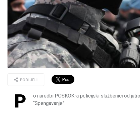
PODIJELI
P
o naredbi POSKOK-a policijski službenici od jutr
“Spengavanje”.