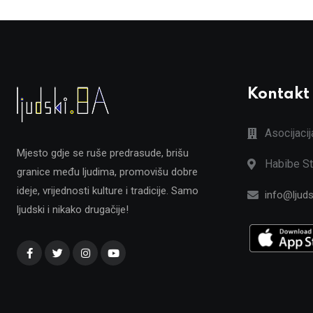
Kontakt
Asocijaci
Mjesto gdje se ruše predrasude, brišu
Habibe St
granice među ljudima, promovišu dobre
ideje, vrijednosti kulture i tradicije. Samo
info@ljuds
ljudski i nikako drugačije!