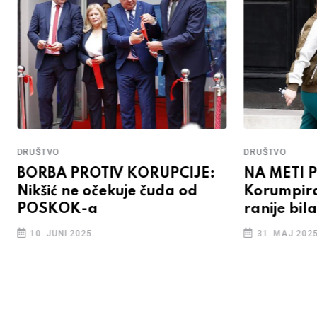
DRUŠTVO
DRUŠTVO
BORBA PROTIV KORUPCIJE:
NA METI 
Nikšić ne očekuje čuda od
Korumpiran
POSKOK-a
ranije bil
10. JUNI 2025.
31. MAJ 2025