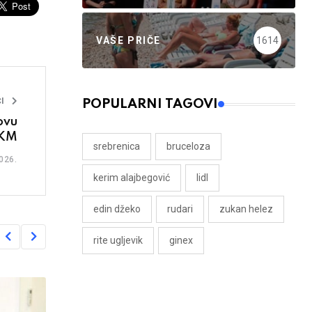
VAŠE PRIČE
1614
I
POPULARNI TAGOVI
ovu
 KM
srebrenica
bruceloza
026.
kerim alajbegović
lidl
edin džeko
rudari
zukan helez
rite ugljevik
ginex