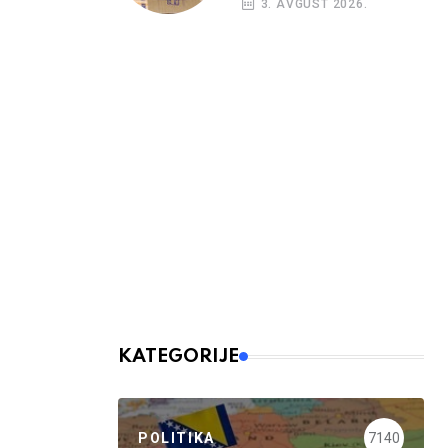
3. AVGUST 2026.
kreditni rejting BiH
KATEGORIJE
POLITIKA
7140