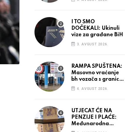
odluka
I TO SMO
DOČEKALI: Ukinuli
vize za građane BiH
3. AVGUST 2026.
RAMPA SPUŠTENA:
Masovno vraćanje
bh vozača s granica
EU, protesti na
4. AVGUST 2026.
vidiku
UTJECAT ĆE NA
PENZIJE I PLAĆE:
Međunarodna
agencija potvrdila