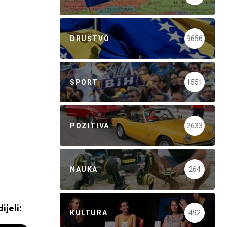
DRUŠTVO
9656
SPORT
1551
POZITIVA
2633
NAUKA
264
ijeli:
KULTURA
492