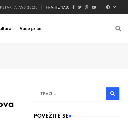
PRATITE NAS:
PETAK, 7. AVG 2026.
ultura
Vaše priče
Traži
nova
Type 2 or more characters for results.
POVEŽITE SE