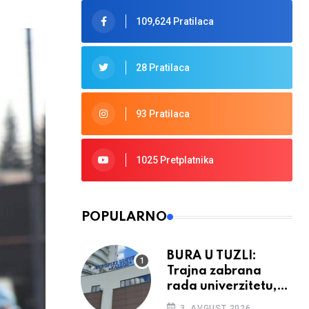
109,624 Pratilaca
28 Pratilaca
93 Pratilaca
1025 Pretplatnika
POPULARNO
BURA U TUZLI:
Trajna zabrana
rada univerzitetu,
provedba sudskih
3. AVGUST 2026.