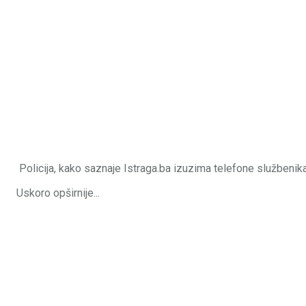
Policija, kako saznaje Istraga.ba
izuzima telefone službenik
Uskoro opširnije...