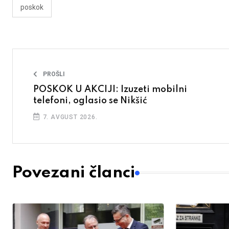
poskok
PROŠLI
POSKOK U AKCIJI: Izuzeti mobilni
telefoni, oglasio se Nikšić
7. AVGUST 2026.
Povezani članci