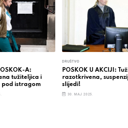
DRUŠTVO
POSKOK-A:
POSKOK U AKCIJI: Tuži
a tužiteljica i
razotkrivena, suspenzi
a pod istragom
slijedi!
.
30. MAJ 2025.