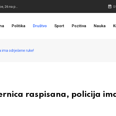
ZASTRAŠIVANJE I PRITISCI: Saslušane još 4 osobe, 26 na popisu
S
TROJKA U AKCIJI: Inicijativa za status Srebrenice pokrenuta
na
Politika
Društvo
Sport
Pozitiva
Nauka
K
PULJIĆ IZ WASHINGTONA: Sankcije Dodiku mnogo će ovisiti od aktivnosti bh. diplomacije
a ima odrješene ruke!
rnica raspisana, policija im