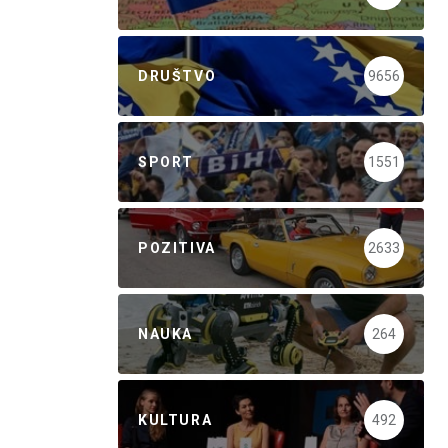
DRUŠTVO
9656
SPORT
1551
POZITIVA
2633
NAUKA
264
KULTURA
492