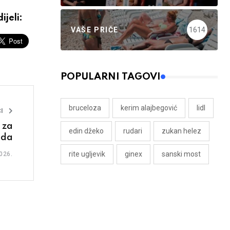
ijeli:
VAŠE PRIČE
1614
POPULARNI TAGOVI
bruceloza
kerim alajbegović
lidl
I
 za
edin džeko
rudari
zukan helez
oda
rite ugljevik
ginex
sanski most
026.