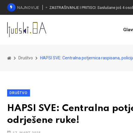
NAJNOVIJE
Glav
Društvo
HAPSI SVE: Centralna potjernica raspisana, policij
DRUŠTVO
HAPSI SVE: Centralna potje
odrješene ruke!