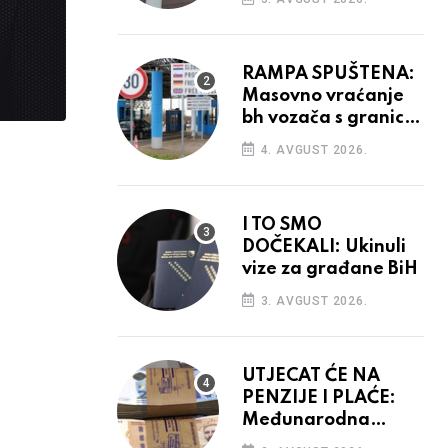
odluka
RAMPA SPUŠTENA:
Masovno vraćanje
bh vozača s granica
EU, protesti na
4. AVGUST 2026.
vidiku
I TO SMO
DOČEKALI: Ukinuli
vize za građane BiH
3. AVGUST 2026.
UTJECAT ĆE NA
PENZIJE I PLAĆE:
Međunarodna
agencija potvrdila