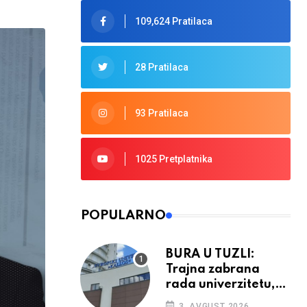
109,624 Pratilaca
28 Pratilaca
93 Pratilaca
1025 Pretplatnika
POPULARNO
BURA U TUZLI:
Trajna zabrana
rada univerzitetu,
provedba sudskih
3. AVGUST 2026.