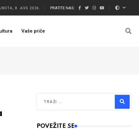
PRATITE NAS:
UBOTA, 8. AVG 2026.
ultura
Vaše priče
Traži
a
Type 2 or more characters for results.
POVEŽITE SE