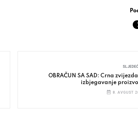
Pod
SLJEDEĆ
OBRAČUN SA SAD: Crna zvijezda
izbjegavanje proizv
8. AVGUST 2