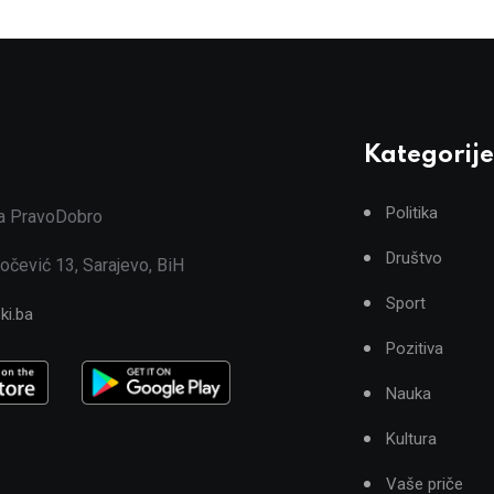
Kategorije
Politika
ja PravoDobro
Društvo
očević 13, Sarajevo, BiH
Sport
ki.ba
Pozitiva
Nauka
Kultura
Vaše priče