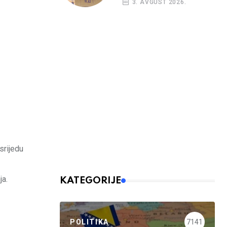
3. AVGUST 2026.
kreditni rejting BiH
srijedu
ja.
KATEGORIJE
POLITIKA
7141