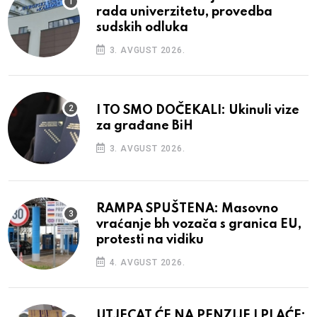
rada univerzitetu, provedba
sudskih odluka
3. AVGUST 2026.
I TO SMO DOČEKALI: Ukinuli vize
za građane BiH
3. AVGUST 2026.
RAMPA SPUŠTENA: Masovno
vraćanje bh vozača s granica EU,
protesti na vidiku
4. AVGUST 2026.
UTJECAT ĆE NA PENZIJE I PLAĆE: