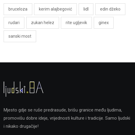
bruceloza
kerim alajbegović
lidl
edin džeko
rudari
zukan helez
rite ugljevik
ginex
sanski most
Mjesto gdje se ruše predrasude, brišu granice među ljudima,
promovišu dobre ideje, vrijednosti kulture i tradicije. Samo ljudski
i nikako drugačije!