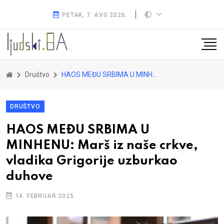
PETAK, 7. AVG 2026.
Društvo
HAOS MEĐU SRBIMA U MINHENU: Marš iz naše crkve, vladika Grigorije uzburkao duhove
DRUŠTVO
HAOS MEĐU SRBIMA U
MINHENU: Marš iz naše crkve,
vladika Grigorije uzburkao
duhove
14. FEBRUAR 2025.