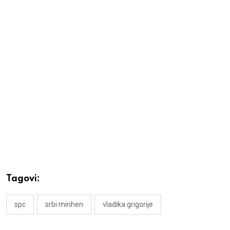
Tagovi:
spc
srbi minhen
vladika grigorije