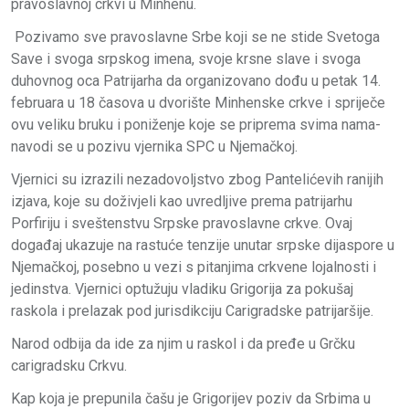
pravoslavnoj crkvi u Minhenu.
Pozivamo sve pravoslavne Srbe koji se ne stide Svetoga
Save i svoga srpskog imena, svoje krsne slave i svoga
duhovnog oca Patrijarha da organizovano dođu u petak 14.
februara u 18 časova u dvorište Minhenske crkve i spriječe
ovu veliku bruku i poniženje koje se priprema svima nama-
navodi se u pozivu vjernika SPC u Njemačkoj.
Vjernici su izrazili nezadovoljstvo zbog Pantelićevih ranijih
izjava, koje su doživjeli kao uvredljive prema patrijarhu
Porfiriju i sveštenstvu Srpske pravoslavne crkve. Ovaj
događaj ukazuje na rastuće tenzije unutar srpske dijaspore u
Njemačkoj, posebno u vezi s pitanjima crkvene lojalnosti i
jedinstva. Vjernici optužuju vladiku Grigorija za pokušaj
raskola i prelazak pod jurisdikciju Carigradske patrijaršije.
Narod odbija da ide za njim u raskol i da pređe u Grčku
carigradsku Crkvu.
Kap koja je prepunila čašu je Grigorijev poziv da Srbima u