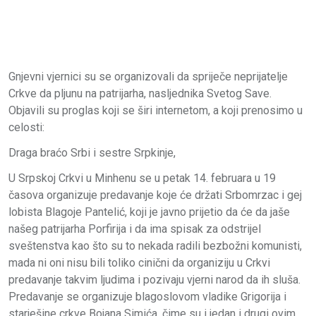
Gnjevni vjernici su se organizovali da spriječe neprijatelje
Crkve da pljunu na patrijarha, nasljednika Svetog Save.
Objavili su proglas koji se širi internetom, a koji prenosimo u
celosti:
Draga braćo Srbi i sestre Srpkinje,
U Srpskoj Crkvi u Minhenu se u petak 14. februara u 19
časova organizuje predavanje koje će držati Srbomrzac i gej
lobista Blagoje Pantelić, koji je javno prijetio da će da jaše
našeg patrijarha Porfirija i da ima spisak za odstrijel
sveštenstva kao što su to nekada radili bezbožni komunisti,
mada ni oni nisu bili toliko cinični da organiziju u Crkvi
predavanje takvim ljudima i pozivaju vjerni narod da ih sluša.
Predavanje se organizuje blagoslovom vladike Grigorija i
starješine crkve Bojana Simića, čime su i jedan i drugi ovim