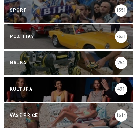
SPORT
1551
POZITIVA
2631
NAUKA
264
KULTURA
491
VAŠE PRIČE
1614