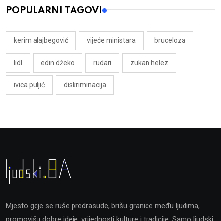
POPULARNI TAGOVI
kerim alajbegović
vijeće ministara
bruceloza
lidl
edin džeko
rudari
zukan helez
ivica puljić
diskriminacija
Mjesto gdje se ruše predrasude, brišu granice među ljudima,
promovišu dobre ideje, vrijednosti kulture i tradicije. Samo ljudski