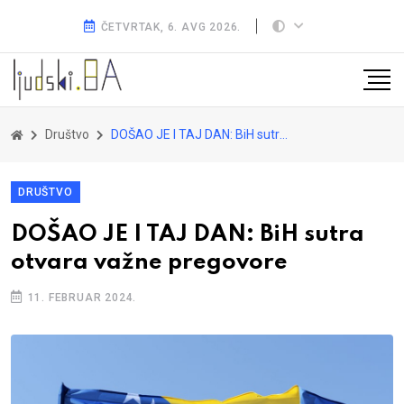
ČETVRTAK, 6. AVG 2026.
Društvo
DOŠAO JE I TAJ DAN: BiH sutra otvara važne pregovore
DRUŠTVO
DOŠAO JE I TAJ DAN: BiH sutra
otvara važne pregovore
11. FEBRUAR 2024.