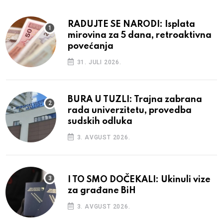
RADUJTE SE NARODI: Isplata
mirovina za 5 dana, retroaktivna
povećanja
31. JULI 2026.
BURA U TUZLI: Trajna zabrana
rada univerzitetu, provedba
sudskih odluka
3. AVGUST 2026.
I TO SMO DOČEKALI: Ukinuli vize
za građane BiH
3. AVGUST 2026.