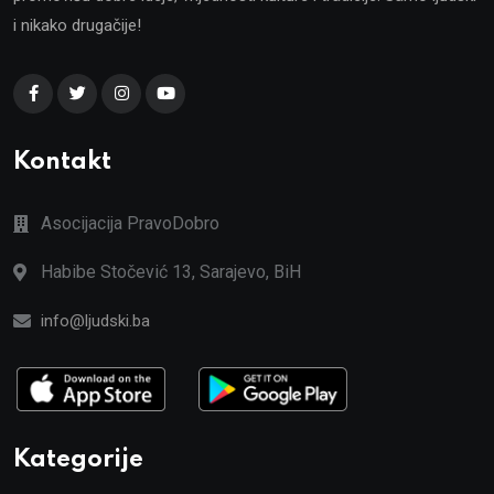
i nikako drugačije!
Kontakt
Asocijacija PravoDobro
Habibe Stočević 13, Sarajevo, BiH
info@ljudski.ba
Kategorije