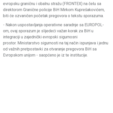
evropsku graničnu i obalnu stražu (FRONTEX) na čelu sa
direktorom Granične policije BiH Mirkom Kuprešakovićem,
biti će ozvaničen početak pregovora o tekstu sporazuma.
- Nakon uspostavljanja operativne saradnje sa EUROPOL-
om, ovaj sporazum je slijedeći važan korak za BiH u
integraciji u zajednički evropski sigurnosni
prostor. Ministarstvo sigurnosti na taj način ispunjava i jednu
od važnih pretpostavki za otvaranje pregovora BiH sa
Evropskom unijom - saopćeno je iz te institucije.