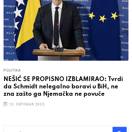
POLITIKA
NEŠIĆ SE PROPISNO IZBLAMIRAO: Tvrdi
da Schmidt nelegalno boravi u BiH, ne
zna zašto ga Njemačka ne povuče
12. OKTOBAR 2023.
Traži