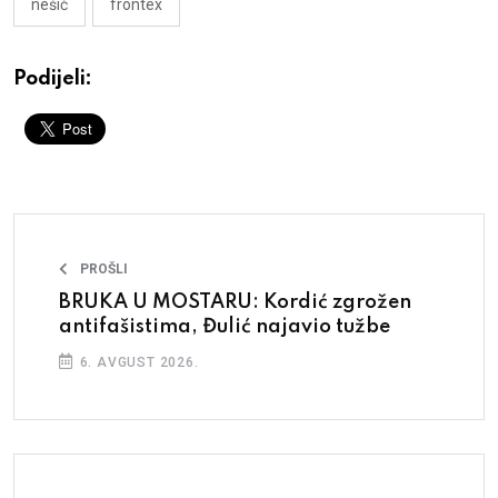
nešić
frontex
Podijeli:
PROŠLI
BRUKA U MOSTARU: Kordić zgrožen
antifašistima, Đulić najavio tužbe
6. AVGUST 2026.