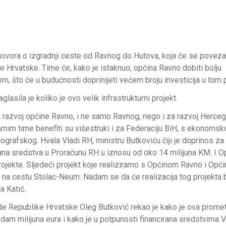
govora o izgradnji ceste od Ravnog do Hutova, koja će se poveza
 Hrvatske. Time će, kako je istaknuo, općina Ravno dobiti bolju
što će u budućnosti doprinijeti većem broju investicija u tom p
lasila je koliko je ovo velik infrastrukturni projekt.
a razvoj općine Ravno, i ne samo Ravnog, nego i za razvoj Herce
im time benefiti su višestruki i za Federaciju BiH, s ekonomsk
ografskog. Hvala Vladi RH, ministru Butkoviću čiji je doprinos za
rana sredstva u Proračunu RH u iznosu od oko 14 milijuna KM. I O
rojekte. Sljedeći projekt koje realiziramo s Općinom Ravno i Opć
na cestu Stolac-Neum. Nadam se da će realizacija tog projekta b
a Katić.
ade Republike Hrvatske Oleg Butković rekao je kako je ova promet
edam milijuna eura i kako je u potpunosti financirana sredstvima 