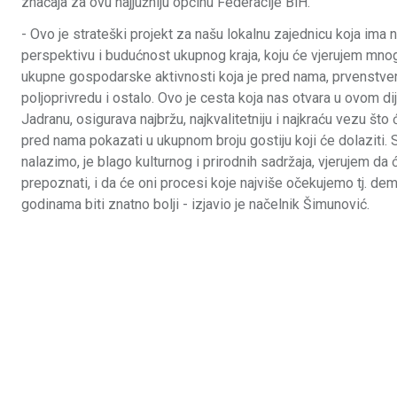
značaja za ovu najjužniju općinu Federacije BiH.
- Ovo je strateški projekt za našu lokalnu zajednicu koja ima n
perspektivu i budućnost ukupnog kraja, koju će vjerujem mno
ukupne gospodarske aktivnosti koja je pred nama, prvenstve
poljoprivredu i ostalo. Ovo je cesta koja nas otvara u ovom d
Jadranu, osigurava najbržu, najkvalitetniju i najkraću vezu št
pred nama pokazati u ukupnom broju gostiju koji će dolaziti.
nalazimo, je blago kulturnog i prirodnih sadržaja, vjerujem da ć
prepoznati, i da će oni procesi koje najviše očekujemo tj. de
godinama biti znatno bolji - izjavio je načelnik Šimunović.