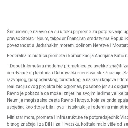
Šimunović je najavio da su u toku pripreme za potpisivanje u
pravac Stolac–Neum, također financiran sredstvima Republike
povezanost s Jadranskim morem, dolinom Neretve i Mostarom, 
Federalna ministrica prometa i komunikacija Andrijana Katić nag
- Deset kilometara moderne prometnice će uvelike značiti z
neretvanskog kantona i Dubrovačko-neretvanske županije. Sam
razvojnog, gospodarskog, turističkog, a na kraju krajeva i dem
realizaciju ovog projekta bio ogroman, posebno jer su osigu
Ravno je pokazala da može iznijeti na svojim leđima velike p
Neum je magistralna cesta Ravno-Hutovo, koja se onda spaja 
uspješna kao što je bila i ova - istaknula je federalna ministric
Ministar mora, prometa i infrastrukture te potpredsjednik Vl
bitnog značaja i za BiH i za Hrvatsku, koštala malo više od s