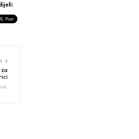
ijeli:
I
 za
ici
026.