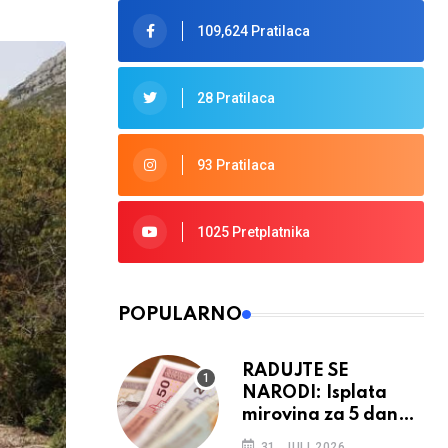
109,624 Pratilaca
28 Pratilaca
93 Pratilaca
1025 Pretplatnika
POPULARNO
RADUJTE SE
NARODI: Isplata
mirovina za 5 dana,
retroaktivna
31. JULI 2026.