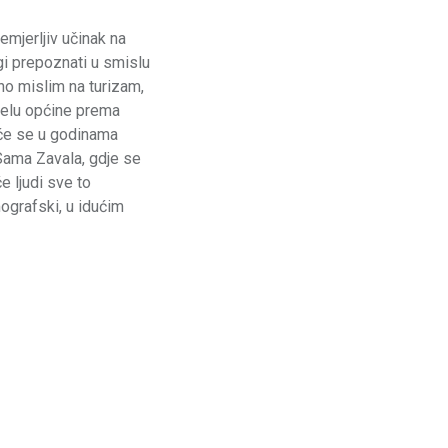
emjerljiv učinak na
gi prepoznati u smislu
no mislim na turizam,
ijelu općine prema
o će se u godinama
 Sama Zavala, gdje se
e ljudi sve to
mografski, u idućim