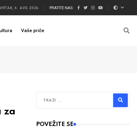
PRATITE NAS:
VRTAK, 6. AVG 2026.
ultura
Vaše priče
Traži
 za
Type 2 or more characters for results.
POVEŽITE SE