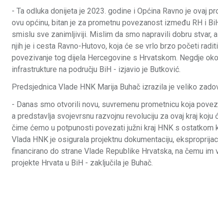
- Ta odluka donijeta je 2023. godine i Općina Ravno je ovaj pro
ovu općinu, bitan je za prometnu povezanost između RH i BiH,
smislu sve zanimljiviji. Mislim da smo napravili dobru stvar
njih je i cesta Ravno-Hutovo, koja će se vrlo brzo početi radi
povezivanje tog dijela Hercegovine s Hrvatskom. Negdje oko 
infrastrukture na području BiH - izjavio je Butković.
Predsjednica Vlade HNK Marija Buhač izrazila je veliko zadovo
- Danas smo otvorili novu, suvremenu prometnicu koja pove
a predstavlja svojevrsnu razvojnu revoluciju za ovaj kraj ko
čime ćemo u potpunosti povezati južni kraj HNK s ostatkom ka
Vlada HNK je osigurala projektnu dokumentaciju, eksproprijaci
financirano do strane Vlade Republike Hrvatska, na čemu im v
projekte Hrvata u BiH - zaključila je Buhač.