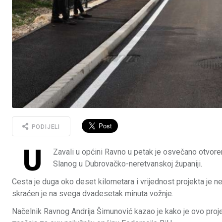
PODIJELI
U
Zavali u općini Ravno u petak je osvečano otvor
Slanog u Dubrovačko-neretvanskoj županiji.
Cesta je duga oko deset kilometara i vrijednost projekta je
skraćen je na svega dvadesetak minuta vožnje.
Načelnik Ravnog Andrija Šimunović kazao je kako je ovo proj