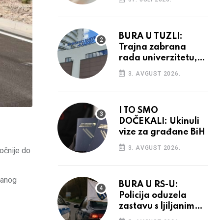
povećanja
BURA U TUZLI:
Trajna zabrana
rada univerzitetu,
provedba sudskih
3. AVGUST 2026.
odluka
I TO SMO
DOČEKALI: Ukinuli
vize za građane BiH
3. AVGUST 2026.
očnije do
lanog
BURA U RS-U:
Policija oduzela
zastavu s ljiljanima,
uručila prekršajni