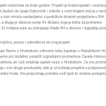
jekt realizirala za dvije godine. Projekt je hvalevrijedan i veoma j
 budući da spaja Dubrovnik i zaleđe s ovim krajem, koji je u tur
, a u tom smislu nastavljamo s podrškom brojnim projektima u BiH
ti, a druga je obnova ceste Vir-Aržano, koja je bitna za prometno
32 milijuna eura su izdvajanja Vlade RH u obnovu i izgradnju pr
ljstvo, ponos i zahvalnost za ovaj projekt.
zuje Ravno s Hrvatskom, odnosno našu županiju s Republikom Hr
ju ćemo još dodatno osnažiti izgradnjom prometnice Zavala-Hutov
ntona, ali i još snažnije ojačati veze s Hrvatskom. Za ovu prome
ju i sve druge preduvjete, dok je izvođenje projekta u potpunosti
eliko hvala. Oni prepoznaju potrebe ovih ljudi te snažno podupir