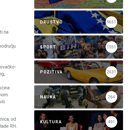
DRUŠTVO
9651
ti na
odručju.
SPORT
1551
govačko-
POZITIVA
2631
og,
pćina
inom
NAUKA
264
iti
nica, od
KULTURA
491
Vlade RH.