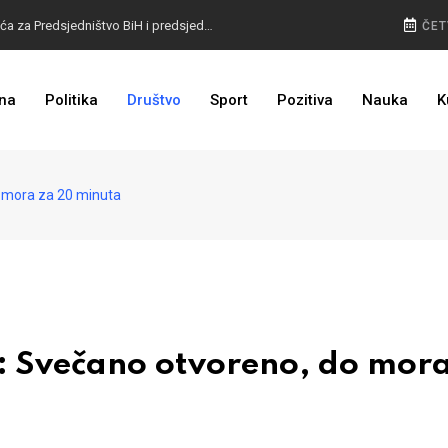
VELIKE PROMJENE: Otkriven izgled glasačkih listića za Predsjedništvo BiH i predsjednika RS
ČET
POLICIJA NAPUNILA KASU: Radari snimili rekordan broj prekršaja, najviše u jednom gradu
na
Politika
Društvo
Sport
Pozitiva
Nauka
K
NA VISINI ZADATKA: EUFOR izveo združenu vježbu kod Foče, detalji poznati
 mora za 20 minuta
 Svečano otvoreno, do mora