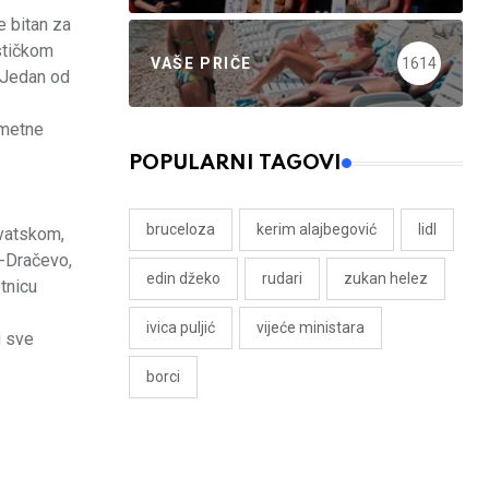
e bitan za
ističkom
VAŠE PRIČE
1614
. Jedan od
ometne
POPULARNI TAGOVI
bruceloza
kerim alajbegović
lidl
vatskom,
o-Dračevo,
edin džeko
rudari
zukan helez
tnicu
ivica puljić
vijeće ministara
u sve
borci