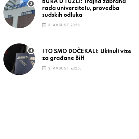
BURA U TUZLI: Trajna zabrana
rada univerzitetu, provedba
sudskih odluka
3. AVGUST 2026.
I TO SMO DOČEKALI: Ukinuli vize
za građane BiH
3. AVGUST 2026.