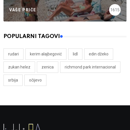
VAŠE PRIČE
1615
POPULARNI TAGOVI
rudari
kerim alajbegović
lidl
edin džeko
zukan helez
zenica
richmond park internacional
srbija
očijevo