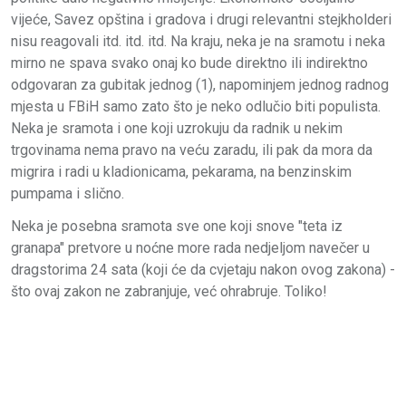
vijeće, Savez opština i gradova i drugi relevantni stejkholderi
nisu reagovali itd. itd. itd. Na kraju, neka je na sramotu i neka
mirno ne spava svako onaj ko bude direktno ili indirektno
odgovaran za gubitak jednog (1), napominjem jednog radnog
mjesta u FBiH samo zato što je neko odlučio biti populista.
Neka je sramota i one koji uzrokuju da radnik u nekim
trgovinama nema pravo na veću zaradu, ili pak da mora da
migrira i radi u kladionicama, pekarama, na benzinskim
pumpama i slično.
Neka je posebna sramota sve one koji snove "teta iz
granapa" pretvore u noćne more rada nedjeljom navečer u
dragstorima 24 sata (koji će da cvjetaju nakon ovog zakona) -
što ovaj zakon ne zabranjuje, već ohrabruje. Toliko!