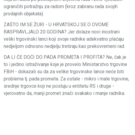
ograničiti potražnju za radom (kroz zabranu rada svojih
prodajnih objekata).
ZAŠTO IM SE ŽURI - U HRVATSKOJ SE O OVOME
RASPRAVLJALO 20 GODINA? Jer dolaze novi inostrani
veliki trgovinski lanci koji svoje radnike adekvatno plaćaju
nedjeljom odnosno nedjelju tretiraju kao prekovremeni rad.
DA LI ĆE DOĆI DO PADA PROMETA I PROFITA? Ne, čak je
to i jedino istraživanje koje je provelo Ministarstvo trgovine
FBiH - dokazali su da za velike trgovinske lance neće biti
problema tj. pada prometa. Za ostale - mikro i male trgovine,
srednje trgovce koji ne posluju u entitetu RS i druge -
vjerovatno da, manji promet znači svakako i manje radnika.