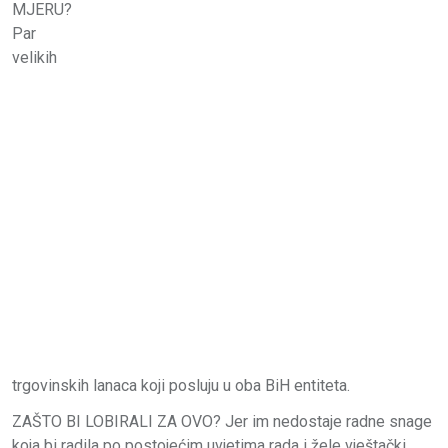
MJERU?
Par
velikih
trgovinskih lanaca koji posluju u oba BiH entiteta.
ZAŠTO BI LOBIRALI ZA OVO? Jer im nedostaje radne snage
koja bi radila po postojećim uvjetima rada i žele vještački