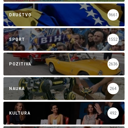
DRUŠTVO
9661
SPORT
1552
POZITIVA
2636
NAUKA
264
KULTURA
492