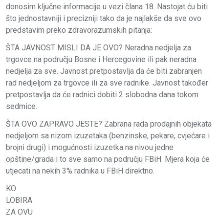
donosim ključne informacije u vezi člana 18. Nastojat ću biti
što jednostavniji i precizniji tako da je najlakše da sve ovo
predstavim preko zdravorazumskih pitanja:
ŠTA JAVNOST MISLI DA JE OVO? Neradna nedjelja za
trgovce na području Bosne i Hercegovine ili pak neradna
nedjelja za sve. Javnost pretpostavlja da će biti zabranjen
rad nedjeljom za trgovce ili za sve radnike. Javnost također
pretpostavlja da će radnici dobiti 2 slobodna dana tokom
sedmice.
ŠTA OVO ZAPRAVO JESTE? Zabrana rada prodajnih objekata
nedjeljom sa nizom izuzetaka (benzinske, pekare, cvjećare i
brojni drugi) i mogućnosti izuzetka na nivou jedne
opštine/grada i to sve samo na području FBiH. Mjera koja će
utjecati na nekih 3% radnika u FBiH direktno.
KO
LOBIRA
ZA OVU