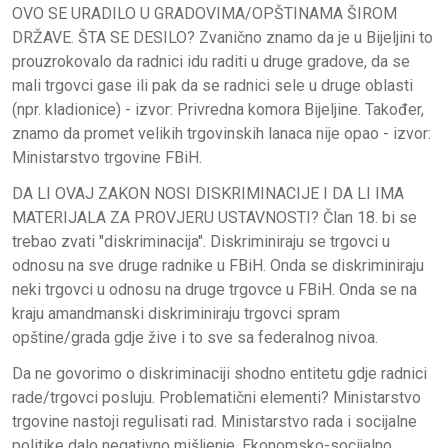
OVO SE URADILO U GRADOVIMA/OPŠTINAMA ŠIROM
DRŽAVE. ŠTA SE DESILO? Zvanično znamo da je u Bijeljini to
prouzrokovalo da radnici idu raditi u druge gradove, da se
mali trgovci gase ili pak da se radnici sele u druge oblasti
(npr. kladionice) - izvor: Privredna komora Bijeljine. Također,
znamo da promet velikih trgovinskih lanaca nije opao - izvor:
Ministarstvo trgovine FBiH.
DA LI OVAJ ZAKON NOSI DISKRIMINACIJE I DA LI IMA
MATERIJALA ZA PROVJERU USTAVNOSTI? Član 18. bi se
trebao zvati "diskriminacija". Diskriminiraju se trgovci u
odnosu na sve druge radnike u FBiH. Onda se diskriminiraju
neki trgovci u odnosu na druge trgovce u FBiH. Onda se na
kraju amandmanski diskriminiraju trgovci spram
opštine/grada gdje žive i to sve sa federalnog nivoa.
Da ne govorimo o diskriminaciji shodno entitetu gdje radnici
rade/trgovci posluju. Problematični elementi? Ministarstvo
trgovine nastoji regulisati rad. Ministarstvo rada i socijalne
politike dalo negativno mišljenje. Ekonomsko-socijalno