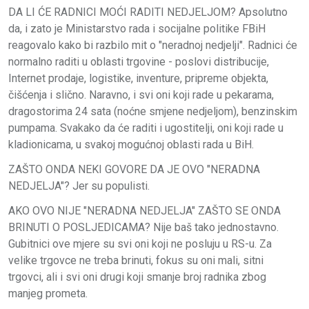
DA LI ĆE RADNICI MOĆI RADITI NEDJELJOM? Apsolutno
da, i zato je Ministarstvo rada i socijalne politike FBiH
reagovalo kako bi razbilo mit o "neradnoj nedjelji". Radnici će
normalno raditi u oblasti trgovine - poslovi distribucije,
Internet prodaje, logistike, inventure, pripreme objekta,
čišćenja i slično. Naravno, i svi oni koji rade u pekarama,
dragostorima 24 sata (noćne smjene nedjeljom), benzinskim
pumpama. Svakako da će raditi i ugostitelji, oni koji rade u
kladionicama, u svakoj mogućnoj oblasti rada u BiH.
ZAŠTO ONDA NEKI GOVORE DA JE OVO "NERADNA
NEDJELJA"? Jer su populisti.
AKO OVO NIJE "NERADNA NEDJELJA" ZAŠTO SE ONDA
BRINUTI O POSLJEDICAMA? Nije baš tako jednostavno.
Gubitnici ove mjere su svi oni koji ne posluju u RS-u. Za
velike trgovce ne treba brinuti, fokus su oni mali, sitni
trgovci, ali i svi oni drugi koji smanje broj radnika zbog
manjeg prometa.