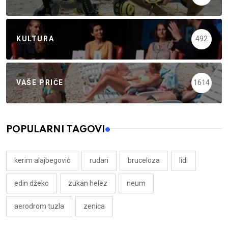
KULTURA
492
VAŠE PRIČE
1614
POPULARNI TAGOVI
kerim alajbegović
rudari
bruceloza
lidl
edin džeko
zukan helez
neum
aerodrom tuzla
zenica