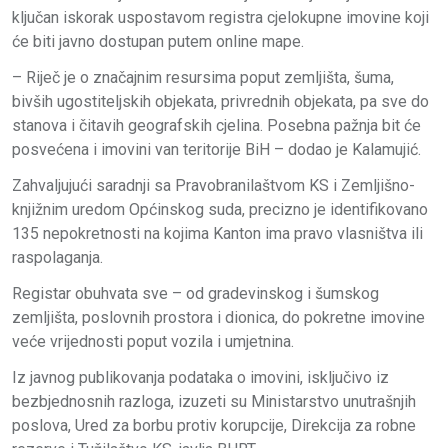
ključan iskorak uspostavom registra cjelokupne imovine koji
će biti javno dostupan putem online mape.
– Riječ je o značajnim resursima poput zemljišta, šuma,
bivših ugostiteljskih objekata, privrednih objekata, pa sve do
stanova i čitavih geografskih cjelina. Posebna pažnja bit će
posvećena i imovini van teritorije BiH – dodao je Kalamujić.
Zahvaljujući saradnji sa Pravobranilaštvom KS i Zemljišno-
knjižnim uredom Općinskog suda, precizno je identifikovano
135 nepokretnosti na kojima Kanton ima pravo vlasništva ili
raspolaganja.
Registar obuhvata sve – od gradevinskog i šumskog
zemljišta, poslovnih prostora i dionica, do pokretne imovine
veće vrijednosti poput vozila i umjetnina.
Iz javnog publikovanja podataka o imovini, isključivo iz
bezbjednosnih razloga, izuzeti su Ministarstvo unutrašnjih
poslova, Ured za borbu protiv korupcije, Direkcija za robne