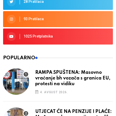
28 Pratilaca
93 Pratilaca
1025 Pretplatnika
POPULARNO
RAMPA SPUŠTENA: Masovno
vraćanje bh vozača s granica EU,
protesti na vidiku
4. AVGUST 2026.
UTJECAT ĆE NA PENZIJE I PLAĆE: