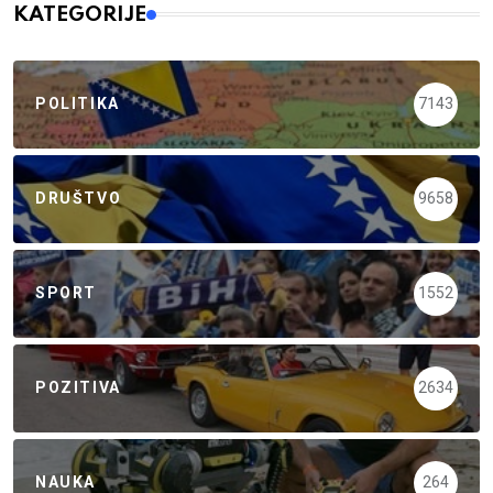
KATEGORIJE
POLITIKA
7143
DRUŠTVO
9658
SPORT
1552
POZITIVA
2634
NAUKA
264