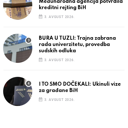
Međunarodna agencija potvrdila
kreditni rejting BiH
3. AVGUST 2026.
BURA U TUZLI: Trajna zabrana
rada univerzitetu, provedba
sudskih odluka
3. AVGUST 2026.
I TO SMO DOČEKALI: Ukinuli vize
za građane BiH
3. AVGUST 2026.