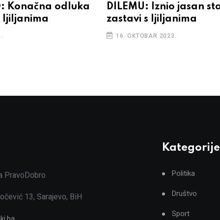
: Konačna odluka
DILEMU: Iznio jasan st
 ljiljanima
zastavi s ljiljanima
.
16. OKTOBAR 2023.
Kategorije
Politika
ja PravoDobro
Društvo
očević 13, Sarajevo, BiH
Sport
ki.ba