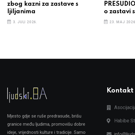
zbog kazni za zastave s
PRESUDIO
ljiljanima
o zastavi s
3. JULI 2026.
23. MAJ 2026
Kontakt
Asocijaci
Mjesto gdje se ruše predrasude, brišu
Habibe St
granice među ljudima, promovišu dobre
ideje, vrijednosti kulture i tradicije. Samo
info@ljuds