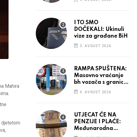
odluka
I TO SMO
DOČEKALI: Ukinuli
vize za građane BiH
3. AVGUST 2026.
RAMPA SPUŠTENA:
Masovno vraćanje
bh vozača s granica
ama Mahira
EU, protesti na
4. AVGUST 2026.
nima.
vidiku
etne
UTJECAT ĆE NA
PENZIJE I PLAĆE:
m djetetom
Međunarodna
va,
agencija potvrdila