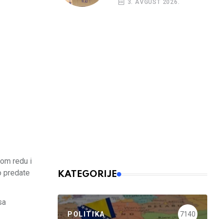
3. AVGUST 2026.
kreditni rejting BiH
nom redu i
o predate
KATEGORIJE
sa
POLITIKA
7140