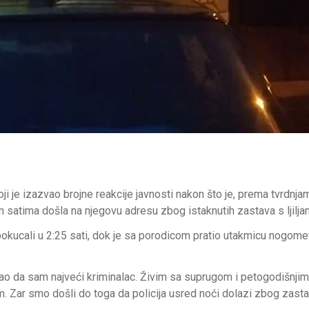
oji je izazvao brojne reakcije javnosti nakon što je, prema tvrdnj
jim satima došla na njegovu adresu zbog istaknutih zastava s ljilja
 pokucali u 2:25 sati, dok je sa porodicom pratio utakmicu nogom
a, kao da sam najveći kriminalac. Živim sa suprugom i petogodišnji
m. Zar smo došli do toga da policija usred noći dolazi zbog zasta