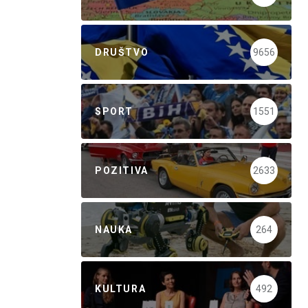
DRUŠTVO
9656
SPORT
1551
POZITIVA
2633
NAUKA
264
KULTURA
492