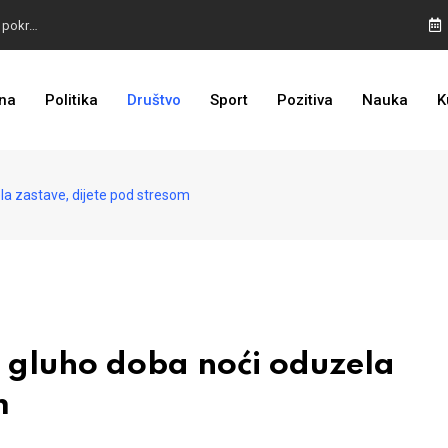
TROJKA U AKCIJI: Inicijativa za status Srebrenice pokrenuta
ALARM IZ MOSTARA: Otvoreno nepoštivanje Uredbe Vlade FBIH
na
Politika
Društvo
Sport
Pozitiva
Nauka
K
ZASTRAŠIVANJE I PRITISCI: Saslušane još 4 osobe, 26 na popisu
la zastave, dijete pod stresom
u gluho doba noći oduzela
m