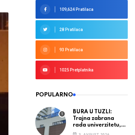
109,624 Pratilaca
28 Pratilaca
93 Pratilaca
1025 Pretplatnika
POPULARNO
BURA U TUZLI:
Trajna zabrana
rada univerzitetu,
provedba sudskih
3. AVGUST 2026.