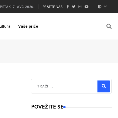
PRATITE NAS:
PETAK, 7. AVG 2026.
ultura
Vaše priče
Traži
Type 2 or more characters for results.
POVEŽITE SE