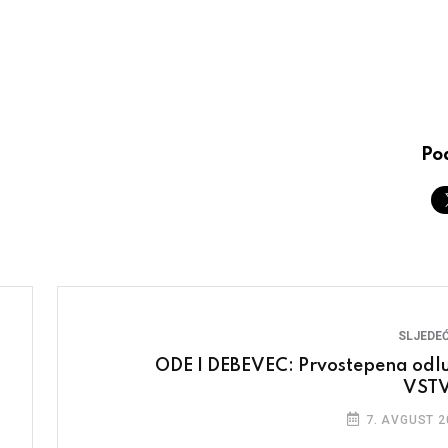
Pod
SLJEDEĆ
ODE I DEBEVEC: Prvostepena odl
VST
7. AVGUST 2