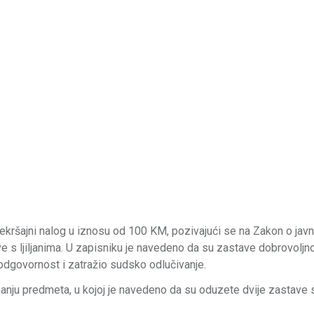
prekršajni nalog u iznosu od 100 KM, pozivajući se na Zakon o jav
e s ljiljanima. U zapisniku je navedeno da su zastave dobrovoljn
 odgovornost i zatražio sudsko odlučivanje.
manju predmeta, u kojoj je navedeno da su oduzete dvije zastave 