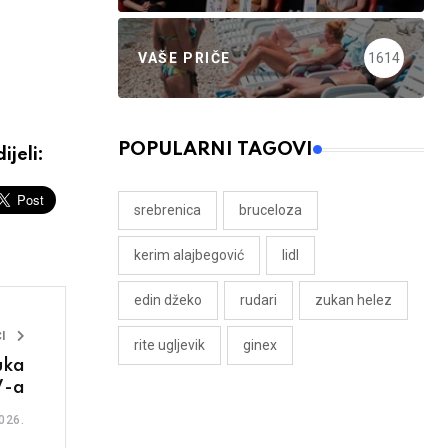
VAŠE PRIČE
1614
POPULARNI TAGOVI
ijeli:
srebrenica
bruceloza
kerim alajbegović
lidl
edin džeko
rudari
zukan helez
I
rite ugljevik
ginex
uka
V-a
026.