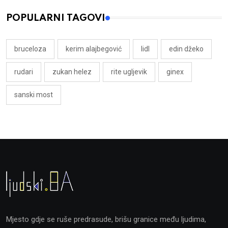
POPULARNI TAGOVI
bruceloza
kerim alajbegović
lidl
edin džeko
rudari
zukan helez
rite ugljevik
ginex
sanski most
Mjesto gdje se ruše predrasude, brišu granice među ljudima,