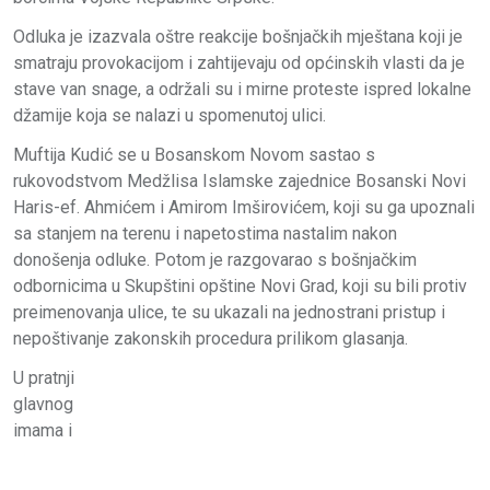
Odluka je izazvala oštre reakcije bošnjačkih mještana koji je
smatraju provokacijom i zahtijevaju od općinskih vlasti da je
stave van snage, a održali su i mirne proteste ispred lokalne
džamije koja se nalazi u spomenutoj ulici.
Muftija Kudić se u Bosanskom Novom sastao s
rukovodstvom Medžlisa Islamske zajednice Bosanski Novi
Haris-ef. Ahmićem i Amirom Imširovićem, koji su ga upoznali
sa stanjem na terenu i napetostima nastalim nakon
donošenja odluke. Potom je razgovarao s bošnjačkim
odbornicima u Skupštini opštine Novi Grad, koji su bili protiv
preimenovanja ulice, te su ukazali na jednostrani pristup i
nepoštivanje zakonskih procedura prilikom glasanja.
U pratnji
glavnog
imama i