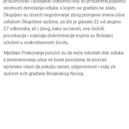
prisustvovali i bošnjački odbornici koji su prisutnima pojasnili
okolnosti donošenja odluke s kojom se građani ne slažu.
Okupljeni su izrazili negodovanje zbog promjene imena ulice
odlukom Skupštine opštine, za što je glasalo 22 od ukupno
27 odbornika, ali i zbog, kako su naveli, sve češćih
provokacija i osjećaja diskriminacije kojima su Bošnjaci
izloženi u svakodnevnom životu.
Mještani Prekosanja poručili su da neće odustati dok odluka
o preimenovanju ulice ne bude povučena, te pozvali
općinske vlasti da pokažu razum, odgovornost i volju za
suživot svih građana Bosanskog Novog.