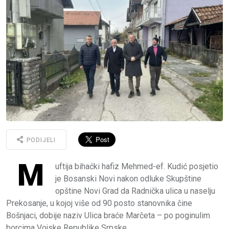
PODIJELI
M
uftija bihaćki hafiz Mehmed-ef. Kudić posjetio
je Bosanski Novi nakon odluke Skupštine
opštine Novi Grad da Radnička ulica u naselju
Prekosanje, u kojoj više od 90 posto stanovnika čine
Bošnjaci, dobije naziv Ulica braće Marčeta – po poginulim
borcima Vojske Republike Srpske.