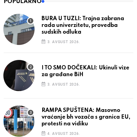
POPULARNO
BURA U TUZLI: Trajna zabrana
rada univerzitetu, provedba
sudskih odluka
3. AVGUST 2026.
I TO SMO DOČEKALI: Ukinuli vize
za građane BiH
3. AVGUST 2026.
RAMPA SPUŠTENA: Masovno
vraćanje bh vozača s granica EU,
protesti na vidiku
4. AVGUST 2026.