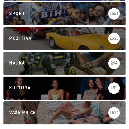
SPORT
1551
POZITIVA
2633
NAUKA
264
KULTURA
492
VAŠE PRIČE
1614