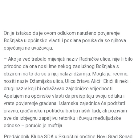
On je istakao da je ovom odlukom narušeno povjerenje
Bošnjaka u općinske vlasti i poslana poruka da se njihova
osjećanja ne uvažavaju.
– Ako je već trebalo mijenjati naziv Radničke ulice, nije li bilo
prirodno da ona nosi ime nekog zaslužnog Bošnjaka s
obzirom na to da se u njoj nalazi džamija. Mogla je, recimo,
nositi naziv Džamijska ulica, Ulica žrtava Alići–Ekići ili neki
drugi naziv koji bi odražavao zajedničke vrijednosti.
Apelujem na općinske vlasti da preispitaju svoju odluku i
vrate povjerenje građana. Islamska zajednica će podržati
pravnu, građansku i političku borbu naših ljudi, ali pozivam
sve da izbjegnu zapaljivu retoriku i čuvaju međuljudske
odnose – poručio je muftija.
Predsjednik Kluba SDA u Skupštini opštine Novi Grad Senad