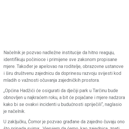
Načelnik je pozvao nadležne institucije da hitno reaguju,
identifikuju počinioce i primijene sve zakonom propisane
mjere. Također je apelovao na roditelje, obrazovne ustanove
i širu društvenu zajednicu da doprinesu razvoju svijesti kod
mladih o važnosti očuvanja zajedničkih prostora.
„Općina Hadžići će osigurati da dječiji park u Tarčinu bude
obnovljen u najkraćem roku, a bit će pojačane i mjere nadzora
kako bi se ovakvi incidenti u budućnosti spriječili“, naglasio
je načelnik.
U zaključku, Čomor je pozvao građane da zajedno čuvaju ono
što pripada svima: „Vjerujem da ćemo, kao zajednica, znati