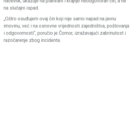
načelnik, ukazuje na planirani i krajnje neodgovoran čin, a ne
na slučajni ispad.
„Oštro osuđujem ovaj čin koji nije samo napad na javnu
imovinu, već i na osnovne vrijednosti zajedništva, poštovanja
i odgovornosti“, poručio je Čomor, izražavajući zabrinutost i
razočarenje zbog incidenta.