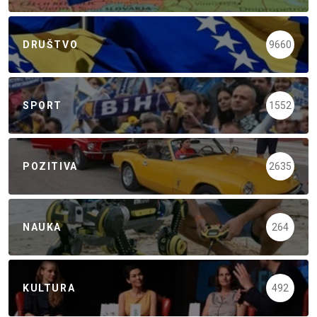
DRUŠTVO
9660
SPORT
1552
POZITIVA
2635
NAUKA
264
KULTURA
492