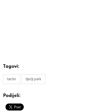
Tagovi:
tarčin
dječji park
Podijeli: