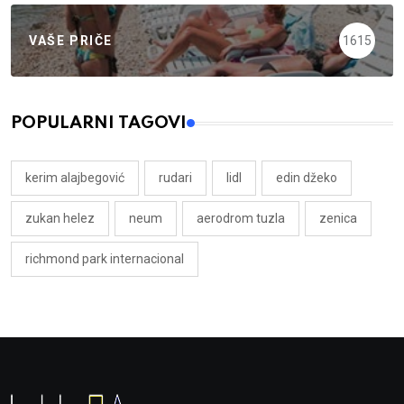
VAŠE PRIČE
1615
POPULARNI TAGOVI
kerim alajbegović
rudari
lidl
edin džeko
zukan helez
neum
aerodrom tuzla
zenica
richmond park internacional