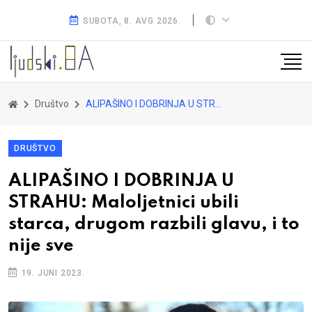
SUBOTA, 8. AVG 2026.
Društvo
ALIPAŠINO I DOBRINJA U STRAHU: Maloljetnici ubili starca, drugom razbili glavu, i to nije sve
DRUŠTVO
ALIPAŠINO I DOBRINJA U
STRAHU: Maloljetnici ubili
starca, drugom razbili glavu, i to
nije sve
19. JUNI 2023.