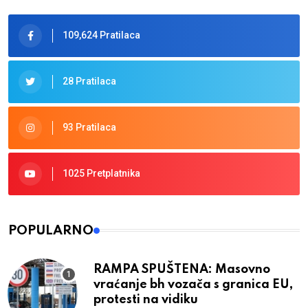
109,624 Pratilaca
28 Pratilaca
93 Pratilaca
1025 Pretplatnika
POPULARNO
RAMPA SPUŠTENA: Masovno
vraćanje bh vozača s granica EU,
protesti na vidiku