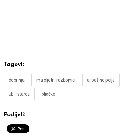
Tagovi:
dobrinja
maloljetni razbojnici
alipašino polje
ubili starca
pljačke
Podijeli: