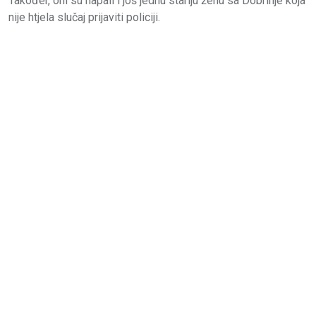
Također, oni su napali i još jednu stariju ženu sa Dobrinje koja
nije htjela slučaj prijaviti policiji.