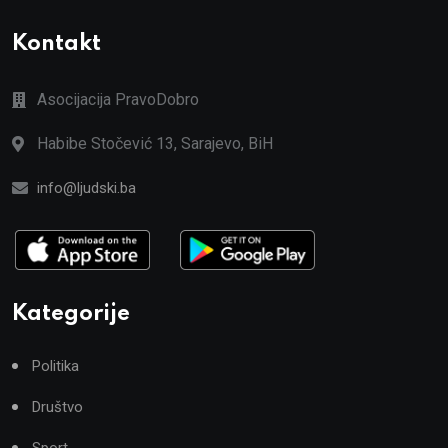
Kontakt
Asocijacija PravoDobro
Habibe Stočević 13, Sarajevo, BiH
info@ljudski.ba
Kategorije
Politika
Društvo
Sport