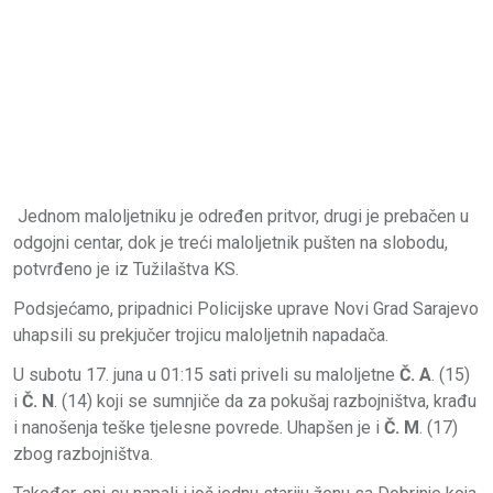
Jednom maloljetniku je određen pritvor, drugi je prebačen u
odgojni centar, dok je treći maloljetnik pušten na slobodu,
potvrđeno je iz Tužilaštva KS.
Podsjećamo, pripadnici Policijske uprave Novi Grad Sarajevo
uhapsili su prekjučer trojicu maloljetnih napadača.
U subotu 17. juna u 01:15 sati priveli su maloljetne
Č. A
. (15)
i
Č. N
. (14) koji se sumnjiče da za pokušaj razbojništva, krađu
i nanošenja teške tjelesne povrede. Uhapšen je i
Č. M
. (17)
zbog razbojništva.