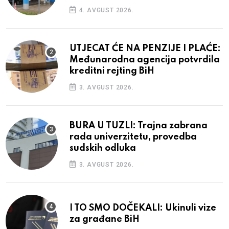
4. AVGUST 2026.
UTJECAT ĆE NA PENZIJE I PLAĆE:
Međunarodna agencija potvrdila
kreditni rejting BiH
3. AVGUST 2026.
BURA U TUZLI: Trajna zabrana
rada univerzitetu, provedba
sudskih odluka
3. AVGUST 2026.
I TO SMO DOČEKALI: Ukinuli vize
za građane BiH