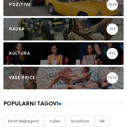
POZITIVA
2634
NAUKA
264
KULTURA
492
VAŠE PRIČE
1614
POPULARNI TAGOVI
kerim alajbegović
rudari
bruceloza
lidl