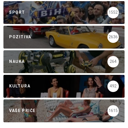
SPORT
1552
POZITIVA
2636
NAUKA
264
KULTURA
492
VAŠE PRIČE
1615