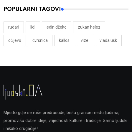
POPULARNI TAGOVI
rudari
lidl
edin džeko
zukan helez
očijevo
čvrsnica
kallos
vize
vlada usk
Mjesto gdje se ruše predrasude, brišu granice među ljudima,
promovišu dobre ideje, vrijednosti kulture i tradicije. Samo ljudski
i nikako drugačije!