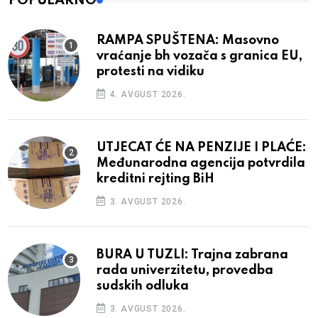
POPULARNO
RAMPA SPUŠTENA: Masovno
vraćanje bh vozača s granica EU,
protesti na vidiku
4. AVGUST 2026.
UTJECAT ĆE NA PENZIJE I PLAĆE:
Međunarodna agencija potvrdila
kreditni rejting BiH
3. AVGUST 2026.
BURA U TUZLI: Trajna zabrana
rada univerzitetu, provedba
sudskih odluka
3. AVGUST 2026.