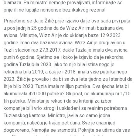
blamaža. Pa ministre nemojte provaljivati, informirajte se
prije ili ne lupajte nonsense bez ikakvog rezona!
Prisjetimo se da je Žilić prije izjavio da je ovo sada prvi puta
u posljednjih 25 godina da će Wizz Air imati bazirana dva
aviona. Ministre, Wizz Air je do ukidanja baze 12.9.2023.
godine imao dva bazirana aviona. Wizz Air je drugi avion u
Tuzli stacionirao 27.3.2017, dakle Tuzla je imala dva aviona
punih 6 godina. Sjetimo se i kako je izjavio da je rekordna
godina Tuzla bila 2023. iako to nije bila istina nego je
rekordna bila 2019, a čak je i 2018. imala više putnika nego
2023. Žilić je provalio i da bi sa dva leta tjedno za Istanbul da
ih je bilo 2023. Tuzla imala milijun putnika. Dva tjedna leta bi
akumulirala 420.000 putnika? Glupost, ne akumuliraju ni 1/10
tih putnika. Ministar je rekao i da su kriteriji za izbor
kompanije bili vrlo strogi i usklađeni sa realnim potrebama
Tuzlanskog kantona. Ministre, javila se samo jedna
kompanija, natječaj je trajao pet dana. Sve je unaprijed
dogovoreno. Nemojte se sramotiti. Pokrijte se ušima da vas