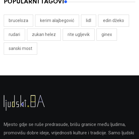
POPULARNI TAGOVI
bruceloza
kerim alajbegović
lidl
edin džeko
rudari
zukan helez
rite ugljevik
ginex
sanski most
Mjesto gdje se ruše predrasude, brišu granice među ljudima,
promovišu dobre ideje, vrijednosti kulture i tradicije. Samo ljudski