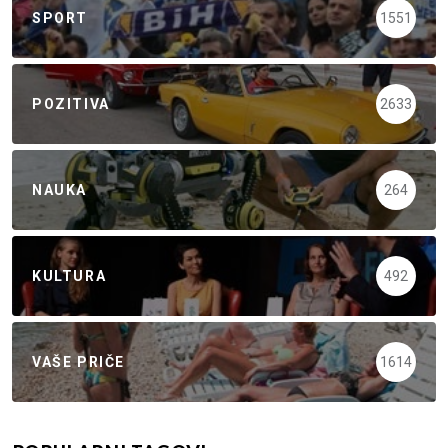
SPORT
1551
POZITIVA
2633
NAUKA
264
KULTURA
492
VAŠE PRIČE
1614