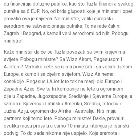
da financiraju dolazne putnike, kao što Tuzla financira svakog
putnika sa 6 EUR. No, od brda gluposti koje je ministar i opet
provalio ova je najveća. Ne ministre, veliki europski
aerodrom ne subvencioniraju putnike. To ne rade čak ni
Zagreb i Beograd, a kamoli veći aerodromi od njih. Pobogu
ministre!
Kaže ministar da će se Tuzla povezati sa svim krajevima
svijeta. Pobogu ministre? Sa Wizz Airom, Pegasusom i
AJetom? Ma kako ćete sa njima povezati i sa većim dijelom
Europe, a kamoli sa cijelim svijetom. Wizz Air nema
konekcije. Pegasus i AJet lete tek na manji dio Europe i
Zapadne Azije. Sve te tri kompanije ne lete u ogromnom
dijelu Zapadne, Jugozapadne, Središnje i Sjeverne Europe, a
kamoli u Sjevernu i Latinsku Ameriku, Srednju, Istočnu i
Južnu Aziju, ogroman dio Afrike i Australiju. Niti imaju
partnere koji temo lete. Pobogu ministre! Dakle, provaliti
ovoliku masu provala u samo 10 minuta intervjua je istinski
podvig. To do sada nikome nije uspjelo. Koja sramota i