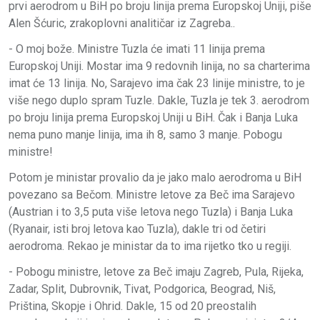
prvi aerodrom u BiH po broju linija prema Europskoj Uniji, piše
Alen Šćuric, zrakoplovni analitičar iz Zagreba..
- O moj bože. Ministre Tuzla će imati 11 linija prema
Europskoj Uniji. Mostar ima 9 redovnih linija, no sa charterima
imat će 13 linija. No, Sarajevo ima čak 23 linije ministre, to je
više nego duplo spram Tuzle. Dakle, Tuzla je tek 3. aerodrom
po broju linija prema Europskoj Uniji u BiH. Čak i Banja Luka
nema puno manje linija, ima ih 8, samo 3 manje. Pobogu
ministre!
Potom je ministar provalio da je jako malo aerodroma u BiH
povezano sa Bečom. Ministre letove za Beč ima Sarajevo
(Austrian i to 3,5 puta više letova nego Tuzla) i Banja Luka
(Ryanair, isti broj letova kao Tuzla), dakle tri od četiri
aerodroma. Rekao je ministar da to ima rijetko tko u regiji.
- Pobogu ministre, letove za Beč imaju Zagreb, Pula, Rijeka,
Zadar, Split, Dubrovnik, Tivat, Podgorica, Beograd, Niš,
Priština, Skopje i Ohrid. Dakle, 15 od 20 preostalih