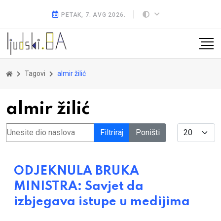
PETAK, 7. AVG 2026.
Tagovi
almir žilić
almir žilić
Unesite dio naslova
Display #
Filtriraj
Poništi
ODJEKNULA BRUKA
MINISTRA: Savjet da
izbjegava istupe u medijima