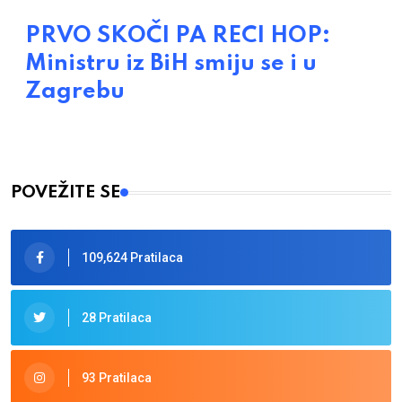
PRVO SKOČI PA RECI HOP:
Ministru iz BiH smiju se i u
Zagrebu
POVEŽITE SE
109,624 Pratilaca
28 Pratilaca
93 Pratilaca