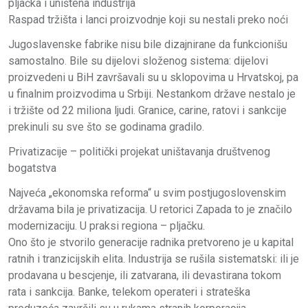
pljačka i uništena industrija
Raspad tržišta i lanci proizvodnje koji su nestali preko noći
Jugoslavenske fabrike nisu bile dizajnirane da funkcionišu
samostalno. Bile su dijelovi složenog sistema: dijelovi
proizvedeni u BiH završavali su u sklopovima u Hrvatskoj, pa
u finalnim proizvodima u Srbiji. Nestankom države nestalo je
i tržište od 22 miliona ljudi. Granice, carine, ratovi i sankcije
prekinuli su sve što se godinama gradilo.
Privatizacije – politički projekat uništavanja društvenog
bogatstva
Najveća „ekonomska reforma“ u svim postjugoslovenskim
državama bila je privatizacija. U retorici Zapada to je značilo
modernizaciju. U praksi regiona – pljačku.
Ono što je stvorilo generacije radnika pretvoreno je u kapital
ratnih i tranzicijskih elita. Industrija se rušila sistematski: ili je
prodavana u bescjenje, ili zatvarana, ili devastirana tokom
rata i sankcija. Banke, telekom operateri i strateška