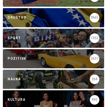
DRUŠTVO
9665
SPORT
1552
POZITIVA
2637
NAUKA
264
KULTURA
492