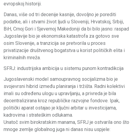
evropskoj historiji.
Danas, više od tri decenije kasnije, dovoljno je porediti
podatke, ali i stvarni život ljudi u Sloveniji, Hrvatskoj, Srbiji,
BiH, Crnoj Gori i Sjevernoj Makedoniji da bi bilo jasno: raspad
Jugoslavije bio je ekonomska katastrofa za gotovo sve
osim Slovenije, a tranzicija se pretvorila u proces
privatizacije društvenog bogatstva u korist političkih elita i
kriminalnih mreža.
SFRJ: industrijska ambicija u sistemu punom kontradikcija
Jugoslavenski model samoupravnog socijalizma bio je
svojevrsni hibrid između planiranja i tržišta. Radni kolektivi
imali su određenu ulogu u upravljanju, a privreda je bila
decentralizirana kroz republičke razvojne fondove. Ipak,
politički aparat ostajao je ključni arbitar u investicijama,
kadrovima i strateškim odlukama.
Unatoč svim birokratskim manama, SFRJ je ostvarila ono što
mnoge zemlje globalnog juga ni danas nisu uspjele: