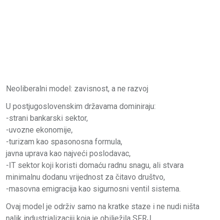
Neoliberalni model: zavisnost, a ne razvoj
U postjugoslovenskim državama dominiraju:
-strani bankarski sektor,
-uvozne ekonomije,
-turizam kao spasonosna formula,
javna uprava kao najveći poslodavac,
-IT sektor koji koristi domaću radnu snagu, ali stvara
minimalnu dodanu vrijednost za čitavo društvo,
-masovna emigracija kao sigurnosni ventil sistema.
Ovaj model je održiv samo na kratke staze i ne nudi ništa
nalik industrializaciji koja je obilježila SFRJ.