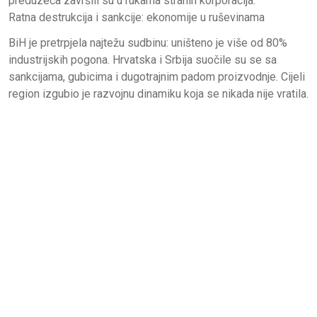
preduzeća završili su u rukama stranih korporacija.
Ratna destrukcija i sankcije: ekonomije u ruševinama
BiH je pretrpjela najtežu sudbinu: uništeno je više od 80%
industrijskih pogona. Hrvatska i Srbija suočile su se sa
sankcijama, gubicima i dugotrajnim padom proizvodnje. Cijeli
region izgubio je razvojnu dinamiku koja se nikada nije vratila.