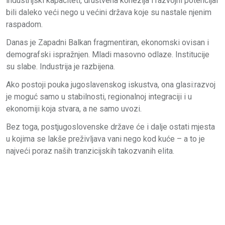
industrijski kapaciteti, društvena kohezija i razvojni potencijal
bili daleko veći nego u većini država koje su nastale njenim
raspadom.
Danas je Zapadni Balkan fragmentiran, ekonomski ovisan i
demografski ispražnjen. Mladi masovno odlaze. Institucije
su slabe. Industrija je razbijena.
Ako postoji pouka jugoslavenskog iskustva, ona glasi:razvoj
je moguć samo u stabilnosti, regionalnoj integraciji i u
ekonomiji koja stvara, a ne samo uvozi.
Bez toga, postjugoslovenske države će i dalje ostati mjesta
u kojima se lakše preživljava vani nego kod kuće – a to je
najveći poraz naših tranzicijskih takozvanih elita.