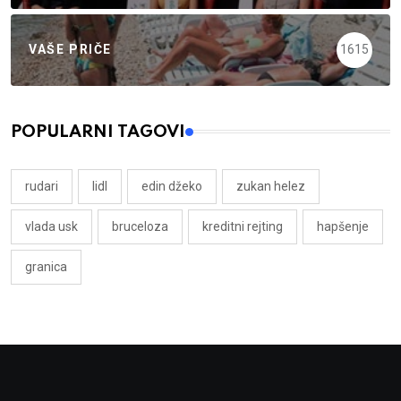
VAŠE PRIČE
1615
POPULARNI TAGOVI
rudari
lidl
edin džeko
zukan helez
vlada usk
bruceloza
kreditni rejting
hapšenje
granica