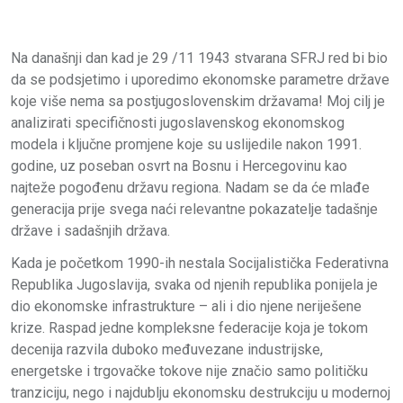
Na današnji dan kad je 29 /11 1943 stvarana SFRJ red bi bio
da se podsjetimo i uporedimo ekonomske parametre države
koje više nema sa postjugoslovenskim državama! Moj cilj je
analizirati specifičnosti jugoslavenskog ekonomskog
modela i ključne promjene koje su uslijedile nakon 1991.
godine, uz poseban osvrt na Bosnu i Hercegovinu kao
najteže pogođenu državu regiona. Nadam se da će mlađe
generacija prije svega naći relevantne pokazatelje tadašnje
države i sadašnjih država.
Kada je početkom 1990-ih nestala Socijalistička Federativna
Republika Jugoslavija, svaka od njenih republika ponijela je
dio ekonomske infrastrukture – ali i dio njene neriješene
krize. Raspad jedne kompleksne federacije koja je tokom
decenija razvila duboko međuvezane industrijske,
energetske i trgovačke tokove nije značio samo političku
tranziciju, nego i najdublju ekonomsku destrukciju u modernoj