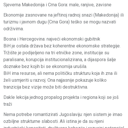
Sjeverna Makedonija i Crna Gora: male, ranjive, zavisne
Ekonomije zasnovane na jeftinoj radnoj snazi (Makedonija) ili
turizmu i javnom dugu (Crna Gora) teško se mogu nazvati
održivima.
Bosna i Hercegovina: najveći ekonomski gubitnik
BiH je ostala država bez koherentne ekonomske strategije.
Tržište je podijeljeno na tri etničke zone, institucije su
paralisane, korupcija institucionalizirana, a dijaspora šalje
doznake bez kojih bi se ekonomija urušila.
BiH ima resurse, ali nema političku strukturu koja ih zna ili
želi usmjeriti u razvoj. Ona najjasnije pokazuje koliko
tranzicija bez vizije može biti destruktivna.
Dakle lekcija jednog propalog projekta i regiona koji se još
traži
Nema potrebe romantizirati Jugoslaviju: njen sistem je imao
ozbiljne strukturne slabosti. Ali istina je da su njeni