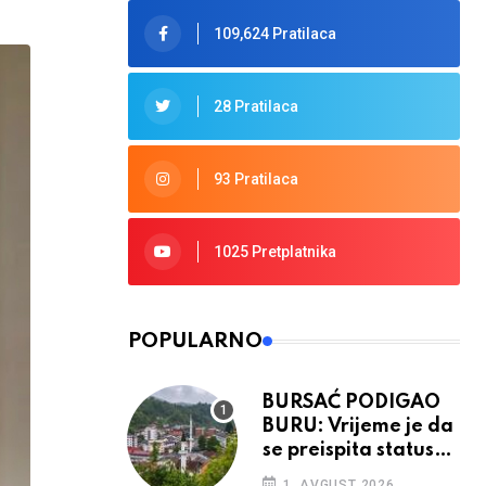
109,624 Pratilaca
28 Pratilaca
93 Pratilaca
1025 Pretplatnika
POPULARNO
BURSAĆ PODIGAO
BURU: Vrijeme je da
se preispita status
Srebrenice u RS
1. AVGUST 2026.