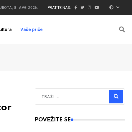
PRATITE NAS:
UBOTA, 8. AVG 2026.
ultura
Vaše priče
Traži
tor
Type 2 or more characters for results.
POVEŽITE SE