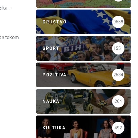
ika -
DRUŠTVO
9658
ine
tokom
SPORT
1551
POZITIVA
2634
NAUKA
264
KULTURA
492