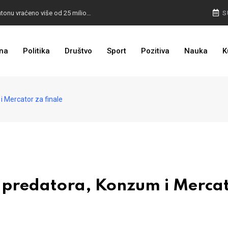
I TO SMO DOČEKALI: U 4 godine građanima u kantonu vraćeno više od 25 miliona KM
S
I TO JE BIH: Prvašićima 50 ruksaka sa školskim priborom
na
Politika
Društvo
Sport
Pozitiva
Nauka
K
 Mercator za finale
predatora, Konzum i Merca