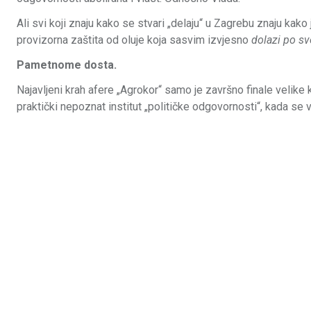
Ali svi koji znaju kako se stvari „delaju“ u Zagrebu znaju kako
provizorna zaštita od oluje koja sasvim izvjesno
dolazi po sv
Pametnome dosta.
Najavljeni krah afere „Agrokor“ samo je završno finale velike k
praktički nepoznat institut „političke odgovornosti“, kada se v