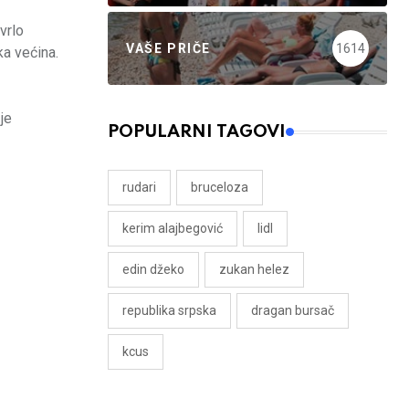
 vrlo
VAŠE PRIČE
1614
a većina.
je
POPULARNI TAGOVI
rudari
bruceloza
kerim alajbegović
lidl
edin džeko
zukan helez
republika srpska
dragan bursač
kcus