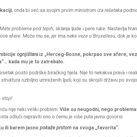
kaciji
, onda bi već sa svojim prvim ministrom
iza rešetaka
podni
Mete probleme pod tepih
, sklanja ljude i pere ruke. Nastavlja hran
o nove afere. Može mu se, jer ima
neke veze u Bruxellesu
, dok je k
ambicije
ognjištara
iz „Herceg-Bosne, pokrpao sve afere, ve
... kada mu je to zatrebalo.
esetak posto podrške biračkog tijela. Nije to nekakva prava i rea
 struktura
ozbiljno umreženih ljudi, koji su skrojili državu po svojoj
 stoji!
iću nije neki veliki problem.
Više su neugodni, nego problemat
sta odluči napraviti ono o čemu je više puta javno govorio.
ku ili barem jasno
pokaže prstom
na svoga „favorita“.