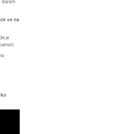
u. Barem
i će se na
da je
 pameti.
na
sko