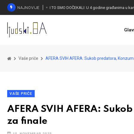
NAJNOVIJE
Glav
KONAKOVIĆ PALI ALARM: Otvoreno pismo UN-u
Vaše priče
AFERA SVIH AFERA: Sukob predatora, Konzum i
VAŠE PRIČE
AFERA SVIH AFERA: Sukob 
za finale