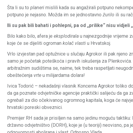
Šta li su to
planeri
mislili kada su angažirali potpuno nekompe
potpuno je nejasno. Možda im se jednostavno
žurilo
ili su ra
Ili su pak bili bahati i pohlepni, pa od „prilike“ nisu vidjel
Bilo kako bilo, afera je
eksplodirala
u najnezgodnije vrijeme z
koje će se dijeliti ogroman
kolač vlasti
u Hrvatskoj.
Vrlo izvjestan pad optužnice u slučaju Agrokor ili pak njeno z
samo je početak poteškoća i pravih iskušenja za Plenković
arbitražnim sudištima se, naime, tek treba raspetljati neugodn
obeštećenja
vrte
u milijardama dolara!
Ivica Todorić – nekadašnji vlasnik Koncerna Agrokor toliko dobr
da ga poznate odvjetničke agencije praktički salijeću da ga za
ogrebali
za dio očekivanog ogromnog kapitala, koga će najvje
hrvatski poreski obveznici.
Premijer RH sada je prisiljen na samo jedinu moguću taktiku:
državno odvjetništvo (DORH), koje je (u teoriji) neovisno, pa je
odgovornosti abolirana i vlast. Odnosno Vlada.