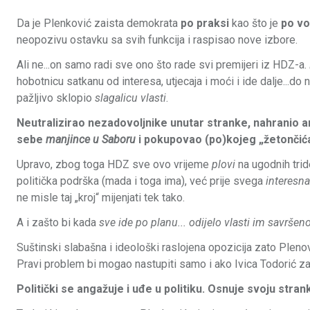
Da je Plenković zaista demokrata
po praksi
kao što je
po vo
neopozivu ostavku sa svih funkcija i raspisao nove izbore.
Ali ne...on samo radi sve ono što rade svi premijeri iz HDZ-a.
hobotnicu satkanu od interesa, utjecaja i moći i ide dalje...d
pažljivo sklopio
slagalicu vlasti
.
Neutralizirao nezadovoljnike unutar stranke, nahranio 
sebe
manjince u Saboru
i pokupovao (po)kojeg „žetončića“
Upravo, zbog toga HDZ sve ovo vrijeme
plovi
na ugodnih trid
politička podrška (mada i toga ima), već prije svega
interesna
ne misle taj „kroj“ mijenjati tek tako.
A i zašto bi kada
sve ide po planu... odijelo vlasti im savršeno
Suštinski slabašna i ideološki raslojena opozicija zato Plenov
Pravi problem bi mogao nastupiti samo i ako Ivica Todorić zai
Politički se angažuje i uđe u politiku. Osnuje svoju stran