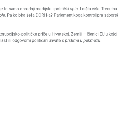
 je to samo osrednji medijski i politički
spin
. I ništa više. Trenutna
oje
. Pa ko bira šefa DORH-a? Parlament koga kontrolipra saborsk
orupcijsko-političke priče u Hrvatskoj. Zemlji – članici EU u kojoj 
last ili odgovorni političari uhvate
s prstima u pekmezu
.