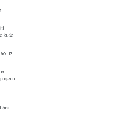
o
iti
od kuće
zao uz
lna
 mjeri i
ični.