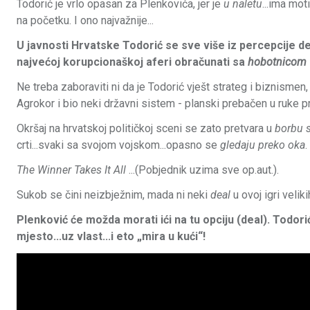
Todorić je vrlo opasan za Plenkovića, jer je
u naletu
...ima mo
na početku. I ono najvažnije...
U javnosti Hrvatske Todorić se sve više iz percepcije 
najvećoj korupcionaškoj aferi obračunati sa
hobotnicom
Ne treba zaboraviti ni da je Todorić vješt strateg i biznismen,
Agrokor i bio neki državni sistem - planski prebačen u ruke pr
Okršaj na hrvatskoj političkoj sceni se zato pretvara u
borbu s
crti...svaki sa svojom vojskom...opasno se
gledaju preko oka
.
The Winner Takes It All
...(Pobjednik uzima sve op.aut.).
Sukob se čini neizbježnim, mada ni neki
deal
u ovoj igri veli
Plenković će možda morati ići na tu opciju (deal). Todor
mjesto...uz vlast...i eto „mira u kući“!