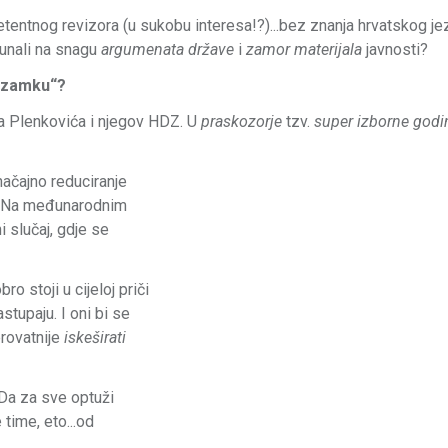
tentnog revizora (u sukobu interesa!?)...bez znanja hrvatskog jez
čunali na snagu
argumenata države
i
zamor materijala
javnosti?
i „zamku“?
a Plenkovića i njegov HDZ. U
praskozorje
tzv.
super izborne god
načajno reduciranje
a. Na međunarodnim
i slučaj, gdje se
o stoji u cijeloj priči
stupaju. I oni bi se
rovatnije
iskeširati
 Da za sve optuži
 time, eto...od