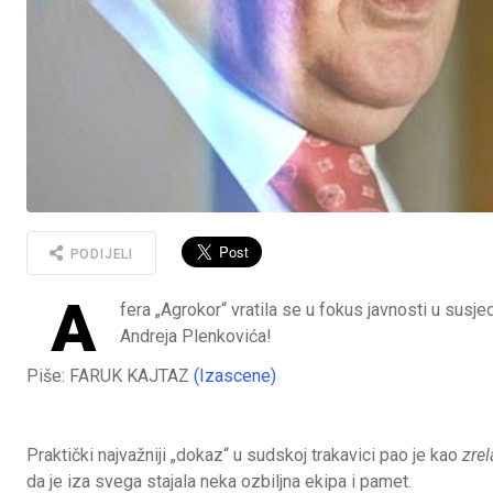
PODIJELI
A
fera „Agrokor“ vratila se u fokus javnosti u susje
Andreja Plenkovića!
Piše: FARUK KAJTAZ
(Izascene)
Praktički najvažniji „dokaz“ u sudskoj trakavici pao je kao
zrel
da je iza svega stajala neka ozbiljna ekipa i pamet.