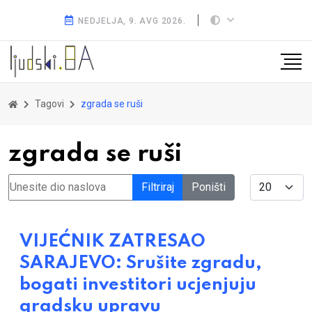
NEDJELJA, 9. AVG 2026.
Tagovi
zgrada se ruši
zgrada se ruši
Unesite dio naslova
Display #
Filtriraj
Poništi
VIJEĆNIK ZATRESAO
SARAJEVO: Srušite zgradu,
bogati investitori ucjenjuju
gradsku upravu