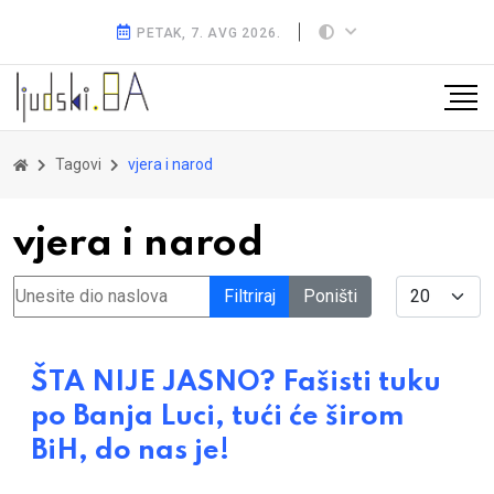
PETAK, 7. AVG 2026.
Tagovi
vjera i narod
vjera i narod
Unesite dio naslova
Display #
Filtriraj
Poništi
ŠTA NIJE JASNO? Fašisti tuku
po Banja Luci, tući će širom
BiH, do nas je!