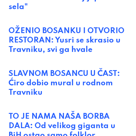
sela"
OŽENIO BOSANKU I OTVORIO
RESTORAN: Yusri se skrasio u
Travniku, svi ga hvale
SLAVNOM BOSANCU U ČAST:
Ćiro dobio mural u rodnom
Travniku
TO JE NAMA NAŠA BORBA
DALA: Od velikog giganta u
BiH ostao samo folklor