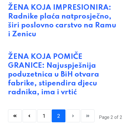
ŽENA KOJA IMPRESIONIRA:
Radnike plaća natprosječno,
širi poslovno carstvo na Ramu
i Zenicu
ŽENA KOJA POMIČE
GRANICE: Najuspješnija
poduzetnica u BiH otvara
fabrike, stipendira djecu
radnika, ima i vrtić
1
2
Page 2 of 2