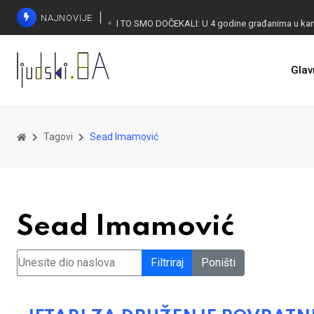
NAJNOVIJE
Glav
KONAKOVIĆ PALI ALARM: Otvoreno pismo UN-u
Tagovi
Sead Imamović
Sead Imamović
Unesite dio naslova
Filtriraj
Poništi