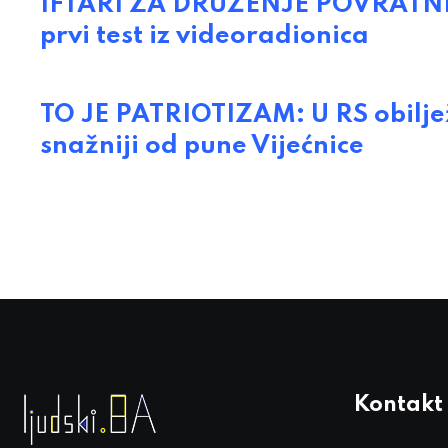
IFTARI ZA DRUŽENJE POVRATNIKA
prvi test iz videoradionica
TO JE PATRIOTIZAM: U RS obilje
snažniji od pune Vijećnice
Kontakt