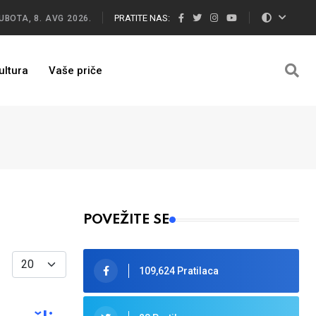
PRATITE NAS:
UBOTA, 8. AVG 2026.
ultura
Vaše priče
POVEŽITE SE
Display #
109,624 Pratilaca