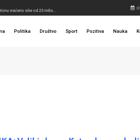
I TO SMO DOČEKALI: U 4 godine građanima u kantonu vraćeno više od 25 miliona KM
S
I TO JE BIH: Prvašićima 50 ruksaka sa školskim priborom
na
Politika
Društvo
Sport
Pozitiva
Nauka
K