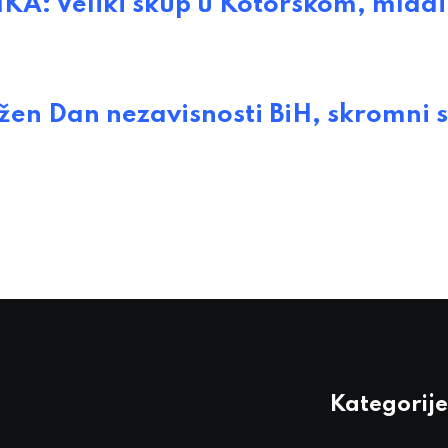
: Veliki skup u Kotorskom, mladi 
žen Dan nezavisnosti BiH, skromni 
Kategorije