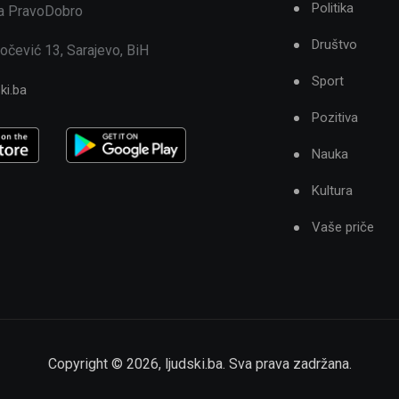
Politika
ja PravoDobro
Društvo
očević 13, Sarajevo, BiH
Sport
ki.ba
Pozitiva
Nauka
Kultura
Vaše priče
Copyright ©
2026
,
ljudski.ba
. Sva prava zadržana.