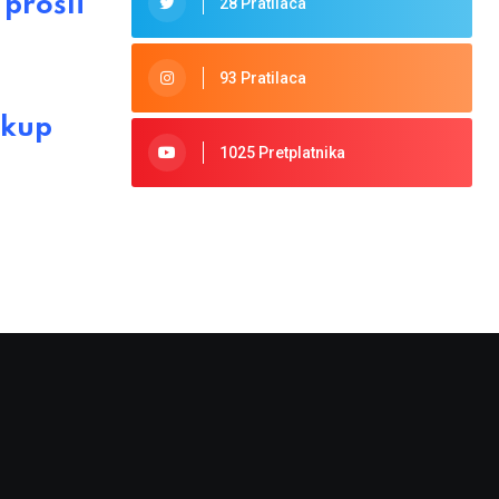
prošli
28 Pratilaca
93 Pratilaca
skup
1025 Pretplatnika