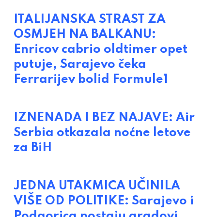
ITALIJANSKA STRAST ZA
OSMJEH NA BALKANU:
Enricov cabrio oldtimer opet
putuje, Sarajevo čeka
Ferrarijev bolid Formule1
IZNENADA I BEZ NAJAVE: Air
Serbia otkazala noćne letove
za BiH
JEDNA UTAKMICA UČINILA
VIŠE OD POLITIKE: Sarajevo i
Podgorica postaju gradovi