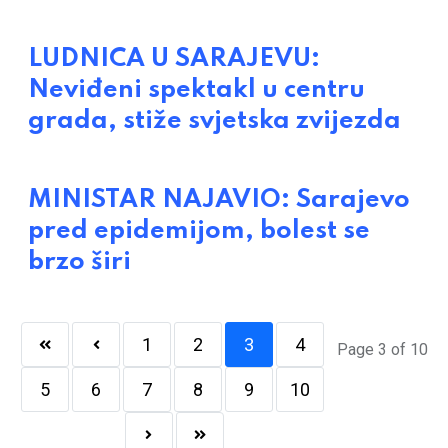
LUDNICA U SARAJEVU:
Neviđeni spektakl u centru
grada, stiže svjetska zvijezda
MINISTAR NAJAVIO: Sarajevo
pred epidemijom, bolest se
brzo širi
1
2
3
4
Page 3 of 10
5
6
7
8
9
10