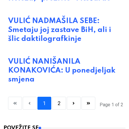
VULIĆ NADMAŠILA SEBE:
Smetaju joj zastave BiH, ali i
šlic daktilografkinje
VULIĆ NANIŠANILA
KONAKOVIĆA: U ponedjeljak
smjena
1
2
Page 1 of 2
POVEŽITE SE