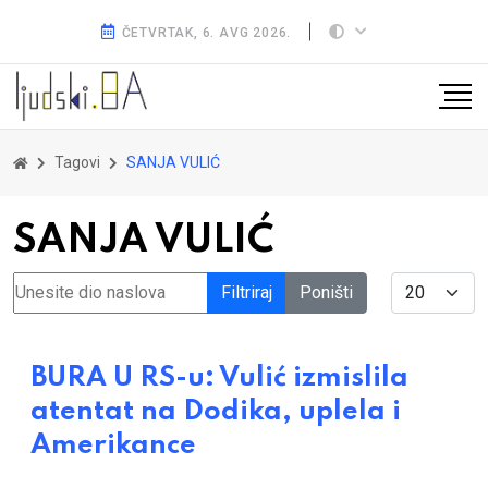
ČETVRTAK, 6. AVG 2026.
Tagovi
SANJA VULIĆ
SANJA VULIĆ
Unesite dio naslova
Display #
Filtriraj
Poništi
BURA U RS-u: Vulić izmislila
atentat na Dodika, uplela i
Amerikance