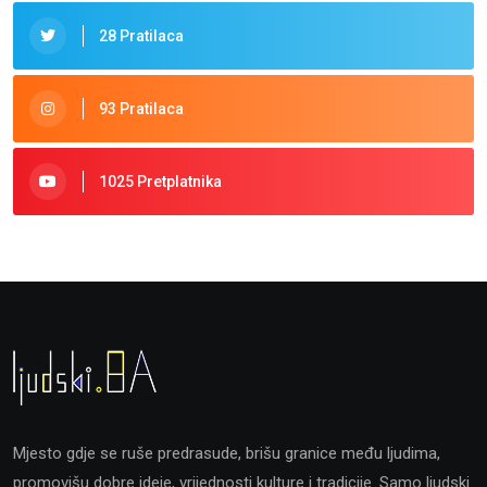
28 Pratilaca
93 Pratilaca
1025 Pretplatnika
Mjesto gdje se ruše predrasude, brišu granice među ljudima,
promovišu dobre ideje, vrijednosti kulture i tradicije. Samo ljudski