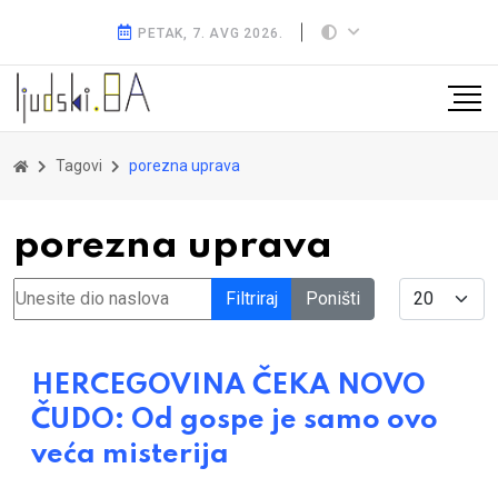
PETAK, 7. AVG 2026.
Tagovi
porezna uprava
porezna uprava
Unesite dio naslova
Display #
Filtriraj
Poništi
HERCEGOVINA ČEKA NOVO
ČUDO: Od gospe je samo ovo
veća misterija