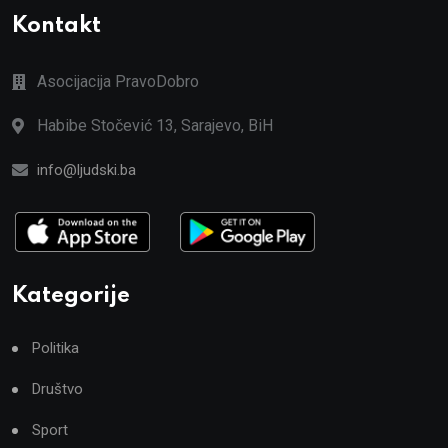
Kontakt
Asocijacija PravoDobro
Habibe Stočević 13, Sarajevo, BiH
info@ljudski.ba
Kategorije
Politika
Društvo
Sport