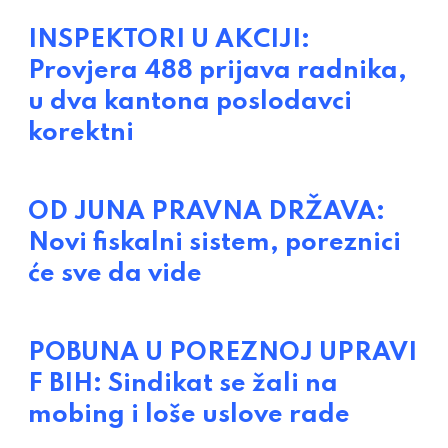
INSPEKTORI U AKCIJI:
Provjera 488 prijava radnika,
u dva kantona poslodavci
korektni
OD JUNA PRAVNA DRŽAVA:
Novi fiskalni sistem, poreznici
će sve da vide
POBUNA U POREZNOJ UPRAVI
F BIH: Sindikat se žali na
mobing i loše uslove rade