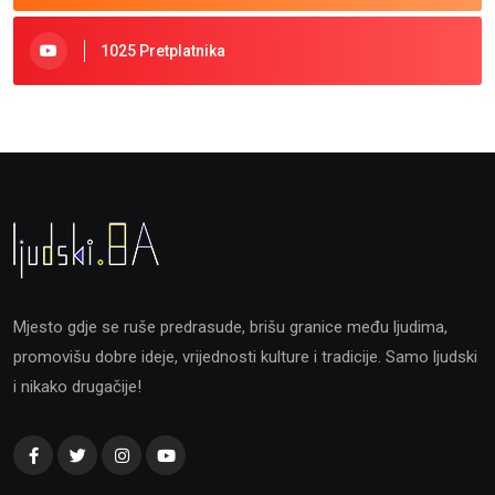
1025 Pretplatnika
Mjesto gdje se ruše predrasude, brišu granice među ljudima,
promovišu dobre ideje, vrijednosti kulture i tradicije. Samo ljudski
i nikako drugačije!