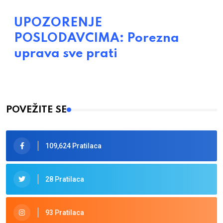
UPOZORENJE
POSLODAVCIMA: Porezna
uprava sve prati
POVEŽITE SE
109,624 Pratilaca
28 Pratilaca
93 Pratilaca