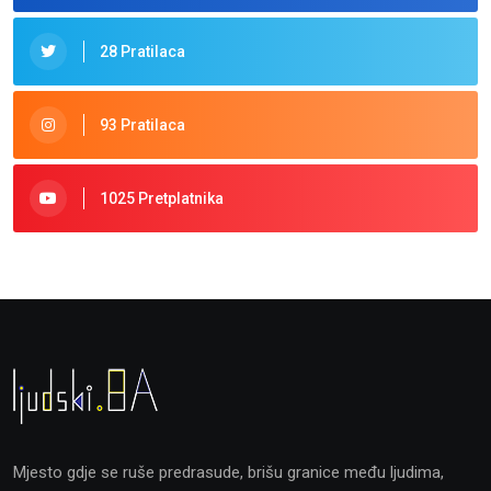
28 Pratilaca
93 Pratilaca
1025 Pretplatnika
Mjesto gdje se ruše predrasude, brišu granice među ljudima,