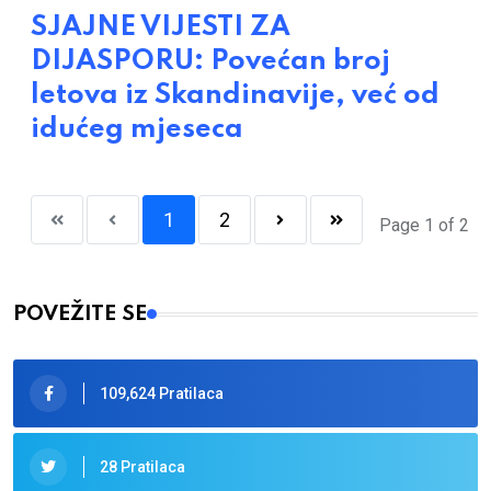
SJAJNE VIJESTI ZA
DIJASPORU: Povećan broj
letova iz Skandinavije, već od
idućeg mjeseca
1
2
Page 1 of 2
POVEŽITE SE
109,624 Pratilaca
28 Pratilaca