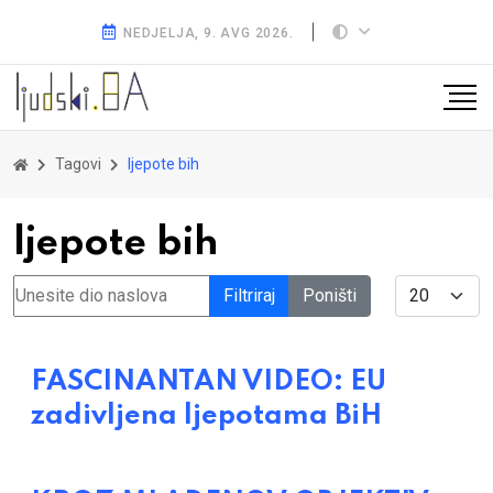
NEDJELJA, 9. AVG 2026.
Tagovi
ljepote bih
ljepote bih
Unesite dio naslova
Display #
Filtriraj
Poništi
FASCINANTAN VIDEO: EU
zadivljena ljepotama BiH