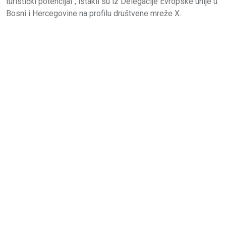
turistički potencijal“, istakli su iz Delegacije Evropske unije u
Bosni i Hercegovine na profilu društvene mreže X.