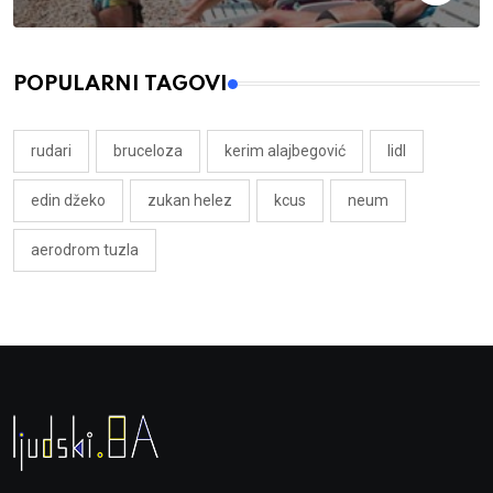
POPULARNI TAGOVI
rudari
bruceloza
kerim alajbegović
lidl
edin džeko
zukan helez
kcus
neum
aerodrom tuzla