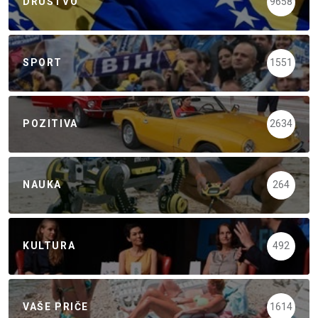
DRUŠTVO
9658
SPORT
1551
POZITIVA
2634
NAUKA
264
KULTURA
492
VAŠE PRIČE
1614