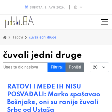
SUBOTA, 8. AVG 2026.
Tagovi
čuvali jedni druge
čuvali jedni druge
Unesite dio naslova
Display #
Filtriraj
Poništi
RATOVI I MEĐE IH NISU
POSVAĐALI: Marko spašavao
Bošnjake, oni su ranije čuvali
Srbe od Ustaša