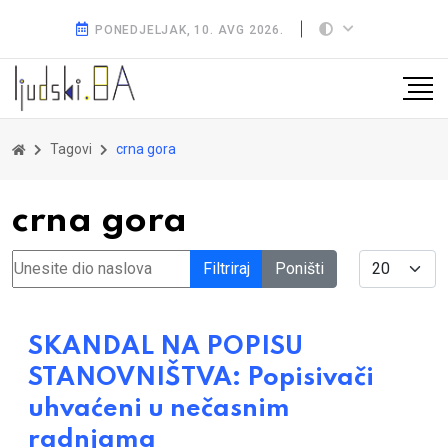
PONEDJELJAK, 10. AVG 2026.
Tagovi
crna gora
crna gora
Unesite dio naslova
Display #
Filtriraj
Poništi
SKANDAL NA POPISU
STANOVNIŠTVA: Popisivači
uhvaćeni u nečasnim
radnjama