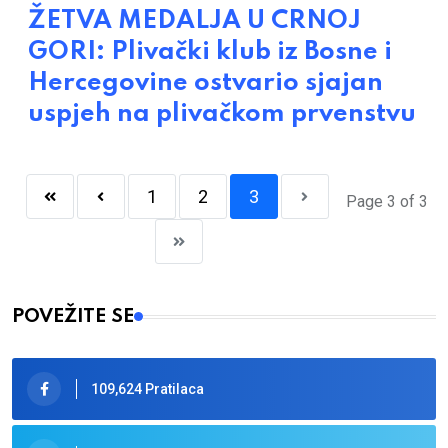
ŽETVA MEDALJA U CRNOJ
GORI: Plivački klub iz Bosne i
Hercegovine ostvario sjajan
uspjeh na plivačkom prvenstvu
1
2
3
Page 3 of 3
POVEŽITE SE
109,624 Pratilaca