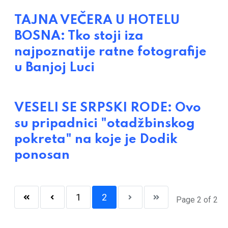
TAJNA VEČERA U HOTELU
BOSNA: Tko stoji iza
najpoznatije ratne fotografije
u Banjoj Luci
VESELI SE SRPSKI RODE: Ovo
su pripadnici "otadžbinskog
pokreta" na koje je Dodik
ponosan
1
2
Page 2 of 2