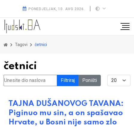
PONEDJELJAK, 10. AVG 2026.
Tagovi
četnici
četnici
Unesite dio naslova
Display #
Filtriraj
Poništi
TAJNA DUŠANOVOG TAVANA:
Piginuo mu sin, a on spašavao
Hrvate, u Bosni nije samo zlo