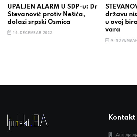
UPALJEN ALARM U SDP-u: Dr
STEVANOV
Stevanović protiv Nešića,
državu nis
dolazi srpski Osmica
u ovoj bir
vara
16. DECEMBAR 2022.
9. NOVEMBAR
Kontakt
Asocijaci