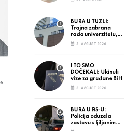
povećanja
BURA U TUZLI:
Trajna zabrana
rada univerzitetu,
provedba sudskih
3. AVGUST 2026.
odluka
I TO SMO
DOČEKALI: Ukinuli
vize za građane BiH
ne
3. AVGUST 2026.
BURA U RS-U:
Policija oduzela
zastavu s ljiljanima,
uručila prekršajni