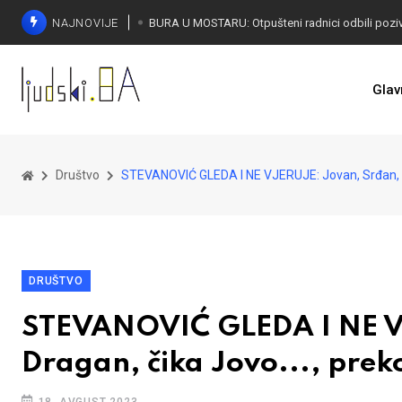
NAJNOVIJE
SORECA ZADOVOLJAN: Važan korak BiH ka EU
Glav
Društvo
STEVANOVIĆ GLEDA I NE VJERUJE: Jovan, Srđan, Igo
DRUŠTVO
STEVANOVIĆ GLEDA I NE VJ
Dragan, čika Jovo..., preko