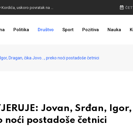
BURA U MOSTARU: Otpušteni radnici odbili poziv Kordića, uskoro povratak na posao
ČET
na
Politika
Društvo
Sport
Pozitiva
Nauka
K
I TO SMO DOČEKALI: Grad u BiH prvi put dobio sredstva EU
r, Dragan, čika Jovo..., preko noći postadoše četnici
ERUJE: Jovan, Srđan, Igor,
 noći postadoše četnici