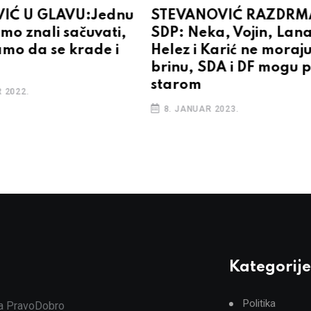
IĆ U GLAVU:Jednu
STEVANOVIĆ RAZDR
mo znali sačuvati,
SDP: Neka, Vojin, Lana
amo da se krade i
Helez i Karić ne moraj
brinu, SDA i DF mogu 
starom
 2022.
8. JANUAR 2023.
Kategorije
Politika
ja PravoDobro