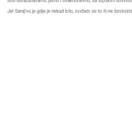
Srbi obračunavamo, javno i svakodnevno, sa srpskim šovinisti
Jer Saraj'vo je gdje je nekad bilo, sviđalo se to ili ne šovinist