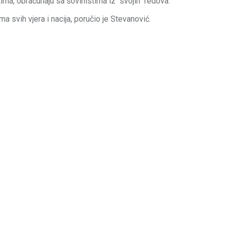
ma, obračunaju sa šovinistima iz "svojih" redova.
ima svih vjera i nacija, poručio je Stevanović.