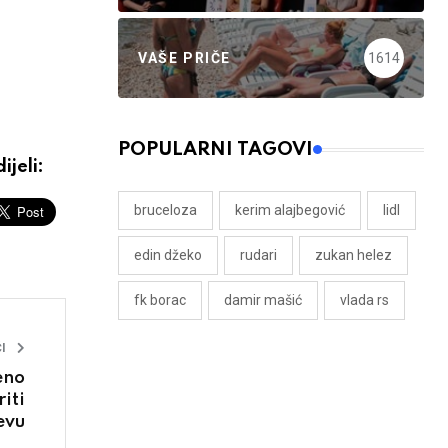
VAŠE PRIČE
1614
POPULARNI TAGOVI
ijeli:
bruceloza
kerim alajbegović
lidl
edin džeko
rudari
zukan helez
fk borac
damir mašić
vlada rs
I
eno
iti
evu