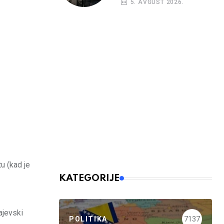
5. AVGUST 2026.
nalog
u (kad je
KATEGORIJE
ajevski
POLITIKA
7137