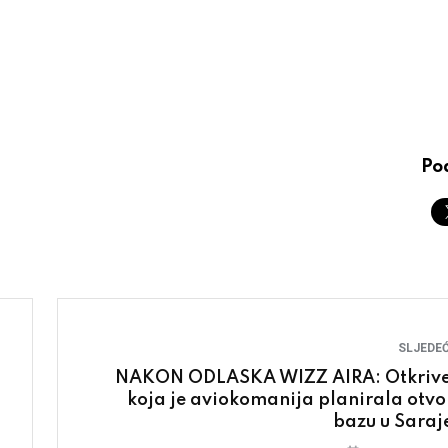
Pod
SLJEDEĆ
NAKON ODLASKA WIZZ AIRA: Otkriv
koja je aviokomanija planirala otvor
bazu u Saraj