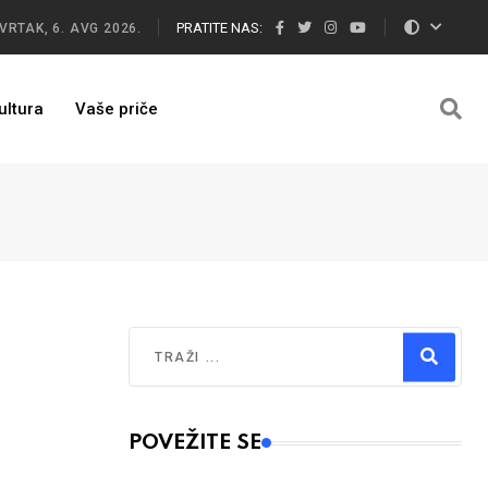
PRATITE NAS:
VRTAK, 6. AVG 2026.
ultura
Vaše priče
Traži
Type 2 or more characters for results.
POVEŽITE SE