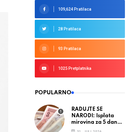
109,624 Pratilaca
28 Pratilaca
93 Pratilaca
1025 Pretplatnika
POPULARNO
RADUJTE SE
NARODI: Isplata
mirovina za 5 dana,
retroaktivna
31. JULI 2026.