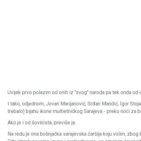
Uvijek prvo polazim od onih iz "svog" naroda pa tek onda od d
I tako, odjednom, Jovan Marijanović, Srđan Mandić, Igor Stojan
trebalo) bijahu ikone multietničkog Sarajeva - preko noći za 
Ako je i od šovinista, previše je.
Na redu je ona bošnjačka sarajevska čaršija koju volim, zbog 