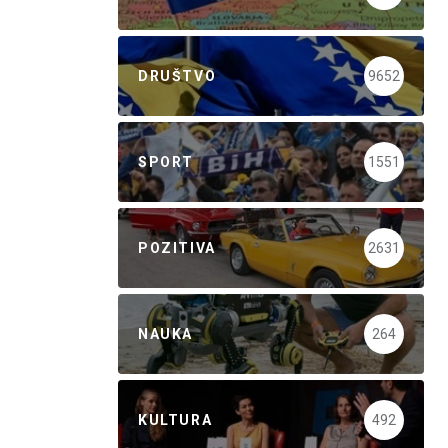
DRUŠTVO
9652
SPORT
1551
POZITIVA
2631
NAUKA
264
KULTURA
492