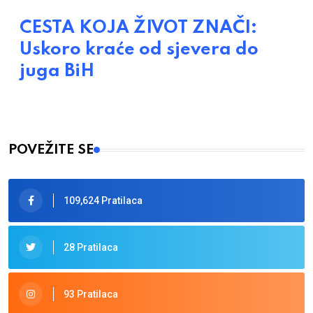
CESTA KOJA ŽIVOT ZNAČI:
Uskoro kraće od sjevera do
juga BiH
POVEŽITE SE
109,624 Pratilaca
28 Pratilaca
93 Pratilaca