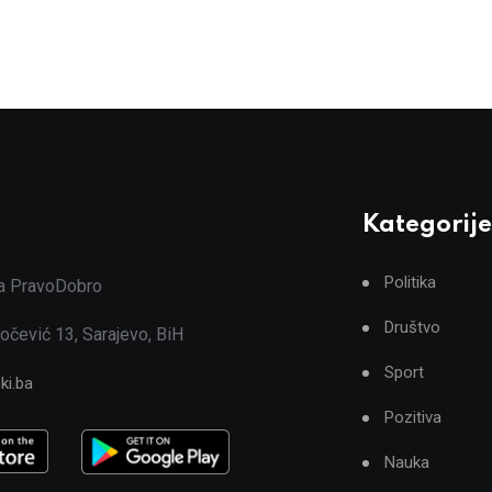
Kategorije
Politika
ja PravoDobro
Društvo
očević 13, Sarajevo, BiH
Sport
ki.ba
Pozitiva
Nauka