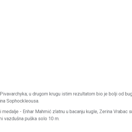
Pivavarchyka; u drugom krugu istim rezultatom bio je bolji od b
anina Sophockleousa.
ri medalje - Enhar Mahmić zlatnu u bacanju kugle, Zerina Vrabac 
lini vazdušna puška solo 10 m.