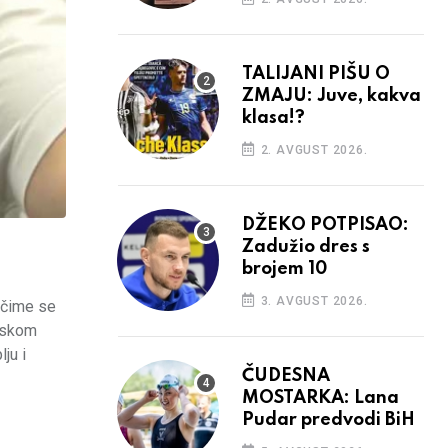
TALIJANI PIŠU O
ZMAJU: Juve, kakva
klasa!?
2. AVGUST 2026.
DŽEKO POTPISAO:
Zadužio dres s
brojem 10
3. AVGUST 2026.
 čime se
opskom
ju i
ČUDESNA
MOSTARKA: Lana
Pudar predvodi BiH