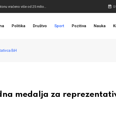
I TO SMO DOČEKALI: U 4 godine građanima u kantonu vraćeno više od 25 miliona KM
S
I TO JE BIH: Prvašićima 50 ruksaka sa školskim priborom
na
Politika
Društvo
Sport
Pozitiva
Nauka
K
ativca BiH
dna medalja za reprezentati