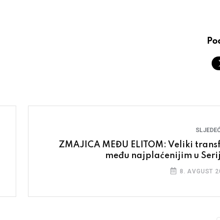
Pod
SLJEDEĆ
ZMAJICA MEĐU ELITOM: Veliki transf
među najplaćenijim u Serij
8. AVGUST 2