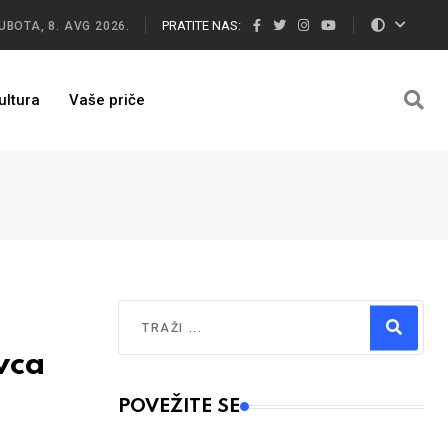
PRATITE NAS:
UBOTA, 8. AVG 2026.
ultura
Vaše priče
Traži
vca
Type 2 or more characters for results.
POVEŽITE SE