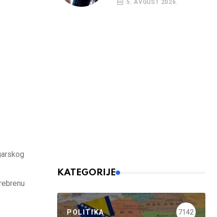
5. AVGUST 2026.
ugarskog
KATEGORIJE
srebrenu
POLITIKA
7142