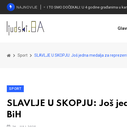
NAJNOVIJE
Glav
KONAKOVIĆ PALI ALARM: Otvoreno pismo UN-u
Sport
SLAVLJE U SKOPJU: Još jedna medalja za reprezent
SPORT
SLAVLJE U SKOPJU: Još je
BiH