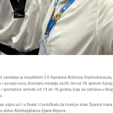
savladao je rezultatom 2:0 Kipranina Antonisa Sophockleousa,
ma i osvojio novu, brončanu medalju za bh. tim na 18. ljetnom Eur
 i sportašice između od 14 do 18 godina, koje se održava u Skopl
u.
e uspio ući i u finale. U polufinalu za rivala je imao Španca Ivana
nalu dobio Azerbejdžanca Eljana Aliyeva.