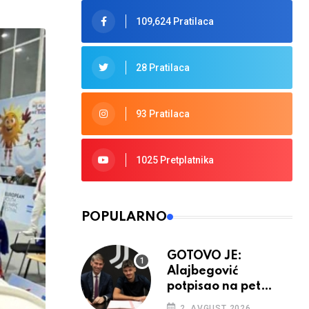
109,624 Pratilaca
28 Pratilaca
93 Pratilaca
1025 Pretplatnika
POPULARNO
GOTOVO JE:
Alajbegović
potpisao na pet
godina
2. AVGUST 2026.