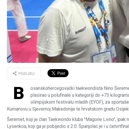
PODIJELI
B
osanskohercegovački taekwondista Nino Šeremet 
plasirao u polufinale u kategoriji do +73 kilogra
olimpijskom festivalu mladih (EYOF), za sportaše
Kumanovu u Sjevernoj Makedonije te hrvatskom gradu Osijek
Šeremet, koji je član Taekwondo kluba "Magone Livno", ipak nij
Lysenkoa, koji ga je pobijedio s 2:0. Španjolac je i u četvrtfi