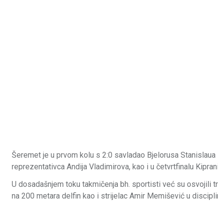
Šeremet je u prvom kolu s 2:0 savladao Bjelorusa Stanislaua 
reprezentativca Andija Vladimirova, kao i u četvrtfinalu Kipr
U dosadašnjem toku takmičenja bh. sportisti već su osvojili t
na 200 metara delfin kao i strijelac Amir Memišević u discip