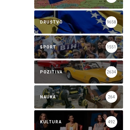
DRUŠTVO
9658
SPORT
1551
POZITIVA
2634
NAUKA
264
KULTURA
492