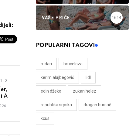
VAŠE PRIČE
1614
ijeli:
POPULARNI TAGOVI
rudari
bruceloza
kerim alajbegović
lidl
I
er,
edin džeko
zukan helez
i A
republika srpska
dragan bursač
026.
kcus